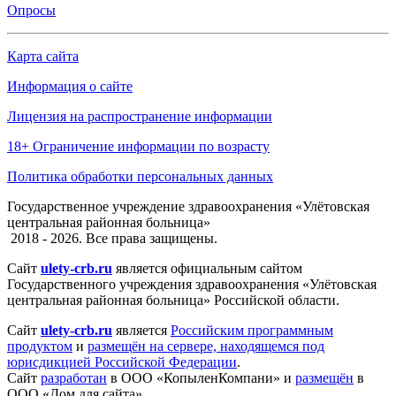
Опросы
Карта сайта
Информация о сайте
Лицензия на распространение информации
18+ Ограничение информации по возрасту
Политика обработки персональных данных
Государственное учреждение здравоохранения «Улётовская
центральная районная больница»
2018 - 2026. Все права защищены.
Сайт
ulety-crb.ru
является официальным сайтом
Государственного учреждения здравоохранения «Улётовская
центральная районная больница» Российской области.
Сайт
ulety-crb.ru
является
Российским программным
продуктом
и
размещён на сервере, находящемся под
юрисдикцией Российской Федерации
.
Сайт
разработан
в ООО «КопыленКомпани» и
размещён
в
ООО «Дом для сайта».