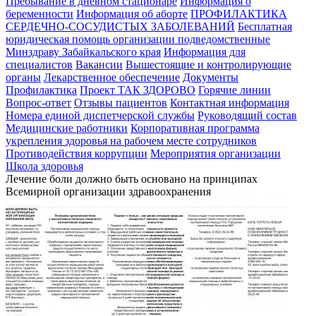
Пребывание в дневном стационаре
Информация о
беременности
Информация об аборте
ПРОФИЛАКТИКА
СЕРДЕЧНО-СОСУДИСТЫХ ЗАБОЛЕВАНИЙ
Бесплатная
юридическая помощь организации подведомственные
Минздраву Забайкальского края
Информация для
специалистов
Вакансии
Вышестоящие и контролирующие
органы
Лекарственное обеспечение
Документы
Профилактика
Проект ТАК ЗДОРОВО
Горячие линии
Вопрос-ответ
Отзывы пациентов
Контактная информация
Номера единой диспетчерской службы
Руководящий состав
Медицинские работники
Корпоративная программа
укрепления здоровья на рабочем месте сотрудников
Противодействия коррупции
Мероприятия организации
Школа здоровья
Лечение боли должно быть основано на принципах
Всемирной организации здравоохранения