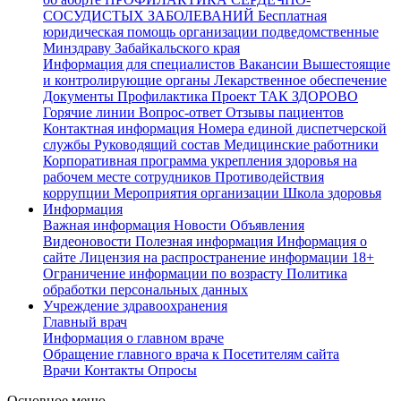
СОСУДИСТЫХ ЗАБОЛЕВАНИЙ
Бесплатная
юридическая помощь организации подведомственные
Минздраву Забайкальского края
Информация для специалистов
Вакансии
Вышестоящие
и контролирующие органы
Лекарственное обеспечение
Документы
Профилактика
Проект ТАК ЗДОРОВО
Горячие линии
Вопрос-ответ
Отзывы пациентов
Контактная информация
Номера единой диспетчерской
службы
Руководящий состав
Медицинские работники
Корпоративная программа укрепления здоровья на
рабочем месте сотрудников
Противодействия
коррупции
Мероприятия организации
Школа здоровья
Информация
Важная информация
Новости
Объявления
Видеоновости
Полезная информация
Информация о
сайте
Лицензия на распространение информации
18+
Ограничение информации по возрасту
Политика
обработки персональных данных
Учреждение здравоохранения
Главный врач
Информация о главном враче
Обращение главного врача к Посетителям сайта
Врачи
Контакты
Опросы
Основное меню