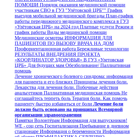
ПОМОЩИ
Порядок оказания медицинской помощи
участникам СВО в ГУЗ "Улётовской ЦРБ""
График
выездов мобильной медицинской бригады
План-график
работы передвижного медицинского комплекса в ГУЗ
«Улётовская ЦРБ» на 2024 год
Платные услуги
Режим и
график работы
Виды медицинской помощи
Медицинские осмотры
ИНФОРМАЦИЯ ДЛЯ
ПАЦИЕНТОВ ПО ВЫЗОВУ ВРАЧА НА ДОМ
Профориентационная работа
Бережливые технологии
РЕЗУЛЬТАТЫ ВНЕДРЕНИЯ ПРОЕКТА
«КООРДИНАТОР ЗДОРОВЬЯ» В ГУЗ «Улетовская
ЦРБ»
Для будущих мам
Обезболивание/ Паллиативная
помощь
Лечение хронического болевого синдрома: информация
для пациента и его близких
Принципы лечения боли.
Лекарства для лечения боли. Побочные действия
анальгетиков
Паллиативная медицинская помощь
Не
соглашайтесь терпеть боль
Терапия боли. Как помочь
пациенту быстро избавиться от боли
Лечение боли
должно быть основано на принципах Всемирной
организации здравоохранения
Памятки
Волонтёрам
Информация для выпускников!
WE - соц сеть
Госпитализация
Пребывание в дневном
стационаре
Информация о беременности
Информация
об аборте
ПРОФИЛАКТИКА СЕРДЕЧНО-