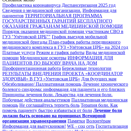
Профилактика коронавируса
Диспансеризация 2025 год
Сведения о медицинской организации.
Информация для
пациентов
ТЕРРИТОРИАЛЬНАЯ ПРОГРАММА
ГОСУДАРСТВЕННЫХ ГАРАНТИЙ БЕСПЛАТНОГО
ОКАЗАНИЯ ГРАЖДАНАМ МЕДИЦИНСКОЙ ПОМОЩИ
Порядок оказания медицинской помощи участникам СВО в
ГУЗ "Улётовской ЦРБ""
График выездов мобильной
медицинской бригады
План-график работы передвижного
медицинского комплекса в ГУЗ «Улётовская ЦРБ» на 2024 год
Платные услуги
Режим и график работы
Виды медицинской
помощи
Медицинские осмотры
ИНФОРМАЦИЯ ДЛЯ
ПАЦИЕНТОВ ПО ВЫЗОВУ ВРАЧА НА ДОМ
Профориентационная работа
Бережливые технологии
РЕЗУЛЬТАТЫ ВНЕДРЕНИЯ ПРОЕКТА «КООРДИНАТОР
ЗДОРОВЬЯ» В ГУЗ «Улетовская ЦРБ»
Для будущих мам
Обезболивание/ Паллиативная помощь
Лечение хронического
болевого синдрома: информация для пациента и его близких
Принципы лечения боли. Лекарства для лечения боли.
Побочные действия анальгетиков
Паллиативная медицинская
помощь
Не соглашайтесь терпеть боль
Терапия боли. Как
помочь пациенту быстро избавиться от боли
Лечение боли
должно быть основано на принципах Всемирной
организации здравоохранения
Памятки
Волонтёрам
Информация для выпускников!
WE - соц сеть
Госпитализация