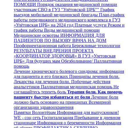
ПОМОЩИ
Порядок оказания медицинской помощи
участникам СВО в ГУЗ "Улётовской ЦРБ""
График
выездов мобильной медицинской бригады
План-график
работы передвижного медицинского комплекса в ГУЗ
«Улётовская ЦРБ» на 2024 год
Платные услуги
Режим и
график работы
Виды медицинской помощи
Медицинские осмотры
ИНФОРМАЦИЯ ДЛЯ
ПАЦИЕНТОВ ПО ВЫЗОВУ ВРАЧА НА ДОМ
Профориентационная работа
Бережливые технологии
РЕЗУЛЬТАТЫ ВНЕДРЕНИЯ ПРОЕКТА
«КООРДИНАТОР ЗДОРОВЬЯ» В ГУЗ «Улетовская
ЦРБ»
Для будущих мам
Обезболивание/ Паллиативная
помощь
Лечение хронического болевого синдрома: информация
для пациента и его близких
Принципы лечения боли.
Лекарства для лечения боли. Побочные действия
анальгетиков
Паллиативная медицинская помощь
Не
соглашайтесь терпеть боль
Терапия боли. Как помочь
пациенту быстро избавиться от боли
Лечение боли
должно быть основано на принципах Всемирной
организации здравоохранения
Памятки
Волонтёрам
Информация для выпускников!
WE - соц сеть
Госпитализация
Пребывание в дневном
стационаре
Информация о беременности
Информация
об аборте
ПРОФИЛАКТИКА СЕРДЕЧНО-