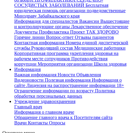
СОСУДИСТЫХ ЗАБОЛЕВАНИЙ
Бесплатная
юридическая помощь организации подведомственные
Минздраву Забайкальского края
Информация для специалистов
Вакансии
Вышестоящие
и контролирующие органы
Лекарственное обеспечение
Документы
Профилактика
Проект ТАК ЗДОРОВО
Горячие линии
Вопрос-ответ
Отзывы пациентов
Контактная информация
Номера единой диспетчерской
службы
Руководящий состав
Медицинские работники
Корпоративная программа укрепления здоровья на
рабочем месте сотрудников
Противодействия
коррупции
Мероприятия организации
Школа здоровья
Информация
Важная информация
Новости
Объявления
Видеоновости
Полезная информация
Информация о
сайте
Лицензия на распространение информации
18+
Ограничение информации по возрасту
Политика
обработки персональных данных
Учреждение здравоохранения
Главный врач
Информация о главном враче
Обращение главного врача к Посетителям сайта
Врачи
Контакты
Опросы
Основное меню