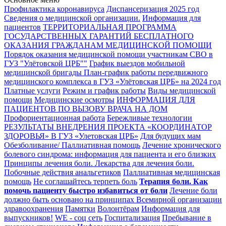
Профилактика коронавируса
Диспансеризация 2025 год
Сведения о медицинской организации.
Информация для
пациентов
ТЕРРИТОРИАЛЬНАЯ ПРОГРАММА
ГОСУДАРСТВЕННЫХ ГАРАНТИЙ БЕСПЛАТНОГО
ОКАЗАНИЯ ГРАЖДАНАМ МЕДИЦИНСКОЙ ПОМОЩИ
Порядок оказания медицинской помощи участникам СВО в
ГУЗ "Улётовской ЦРБ""
График выездов мобильной
медицинской бригады
План-график работы передвижного
медицинского комплекса в ГУЗ «Улётовская ЦРБ» на 2024 год
Платные услуги
Режим и график работы
Виды медицинской
помощи
Медицинские осмотры
ИНФОРМАЦИЯ ДЛЯ
ПАЦИЕНТОВ ПО ВЫЗОВУ ВРАЧА НА ДОМ
Профориентационная работа
Бережливые технологии
РЕЗУЛЬТАТЫ ВНЕДРЕНИЯ ПРОЕКТА «КООРДИНАТОР
ЗДОРОВЬЯ» В ГУЗ «Улетовская ЦРБ»
Для будущих мам
Обезболивание/ Паллиативная помощь
Лечение хронического
болевого синдрома: информация для пациента и его близких
Принципы лечения боли. Лекарства для лечения боли.
Побочные действия анальгетиков
Паллиативная медицинская
помощь
Не соглашайтесь терпеть боль
Терапия боли. Как
помочь пациенту быстро избавиться от боли
Лечение боли
должно быть основано на принципах Всемирной организации
здравоохранения
Памятки
Волонтёрам
Информация для
выпускников!
WE - соц сеть
Госпитализация
Пребывание в