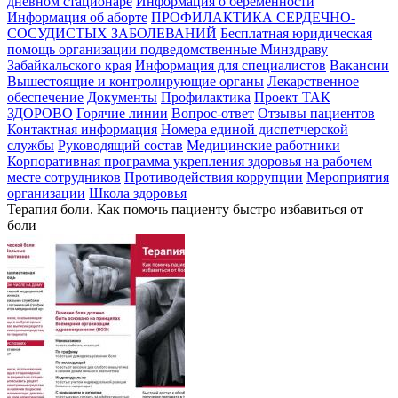
дневном стационаре
Информация о беременности
Информация об аборте
ПРОФИЛАКТИКА СЕРДЕЧНО-
СОСУДИСТЫХ ЗАБОЛЕВАНИЙ
Бесплатная юридическая
помощь организации подведомственные Минздраву
Забайкальского края
Информация для специалистов
Вакансии
Вышестоящие и контролирующие органы
Лекарственное
обеспечение
Документы
Профилактика
Проект ТАК
ЗДОРОВО
Горячие линии
Вопрос-ответ
Отзывы пациентов
Контактная информация
Номера единой диспетчерской
службы
Руководящий состав
Медицинские работники
Корпоративная программа укрепления здоровья на рабочем
месте сотрудников
Противодействия коррупции
Мероприятия
организации
Школа здоровья
Терапия боли. Как помочь пациенту быстро избавиться от
боли