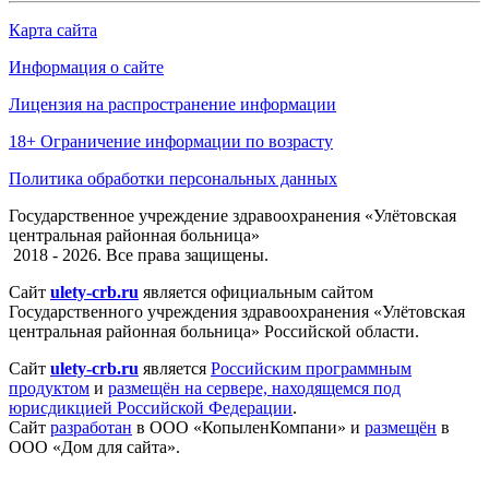
Карта сайта
Информация о сайте
Лицензия на распространение информации
18+ Ограничение информации по возрасту
Политика обработки персональных данных
Государственное учреждение здравоохранения «Улётовская
центральная районная больница»
2018 - 2026. Все права защищены.
Сайт
ulety-crb.ru
является официальным сайтом
Государственного учреждения здравоохранения «Улётовская
центральная районная больница» Российской области.
Сайт
ulety-crb.ru
является
Российским программным
продуктом
и
размещён на сервере, находящемся под
юрисдикцией Российской Федерации
.
Сайт
разработан
в ООО «КопыленКомпани» и
размещён
в
ООО «Дом для сайта».