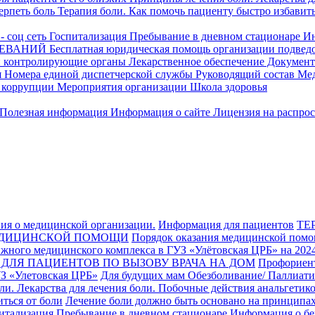
ерпеть боль
Терапия боли. Как помочь пациенту быстро избавить
 соц сеть
Госпитализация
Пребывание в дневном стационаре
Ин
ЛЕВАНИЙ
Бесплатная юридическая помощь организации подведо
 контролирующие органы
Лекарственное обеспечение
Докумен
я
Номера единой диспетчерской службы
Руководящий состав
Мед
 коррупции
Мероприятия организации
Школа здоровья
Полезная информация
Информация о сайте
Лицензия на распро
ия о медицинской организации.
Информация для пациентов
ТЕ
МЕДИЦИНСКОЙ ПОМОЩИ
Порядок оказания медицинской помо
жного медицинского комплекса в ГУЗ «Улётовская ЦРБ» на 2024
ДЛЯ ПАЦИЕНТОВ ПО ВЫЗОВУ ВРАЧА НА ДОМ
Профориент
«Улетовская ЦРБ»
Для будущих мам
Обезболивание/ Паллиат
и. Лекарства для лечения боли. Побочные действия анальгетик
ться от боли
Лечение боли должно быть основано на принципа
итализация
Пребывание в дневном стационаре
Информация о бе