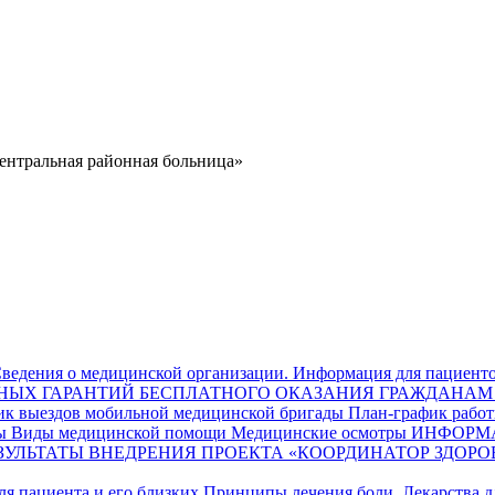
ведения о медицинской организации.
Информация для пациент
ННЫХ ГАРАНТИЙ БЕСПЛАТНОГО ОКАЗАНИЯ ГРАЖДАН
к выездов мобильной медицинской бригады
План-график работ
ы
Виды медицинской помощи
Медицинские осмотры
ИНФОРМА
ЗУЛЬТАТЫ ВНЕДРЕНИЯ ПРОЕКТА «КООРДИНАТОР ЗДОРОВЬЯ»
я пациента и его близких
Принципы лечения боли. Лекарства дл