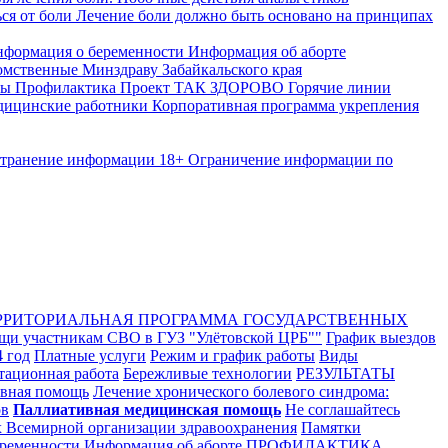
ся от боли
Лечение боли должно быть основано на принципах
формация о беременности
Информация об аборте
мственные Минздраву Забайкальского края
ты
Профилактика
Проект ТАК ЗДОРОВО
Горячие линии
ицинские работники
Корпоративная программа укрепления
странение информации
18+ Ограничение информации по
РРИТОРИАЛЬНАЯ ПРОГРАММА ГОСУДАРСТВЕННЫХ
щи участникам СВО в ГУЗ "Улётовской ЦРБ""
График выездов
 год
Платные услуги
Режим и график работы
Виды
ационная работа
Бережливые технологии
РЕЗУЛЬТАТЫ
ивная помощь
Лечение хронического болевого синдрома:
ов
Паллиативная медицинская помощь
Не соглашайтесь
х Всемирной организации здравоохранения
Памятки
ременности
Информация об аборте
ПРОФИЛАКТИКА