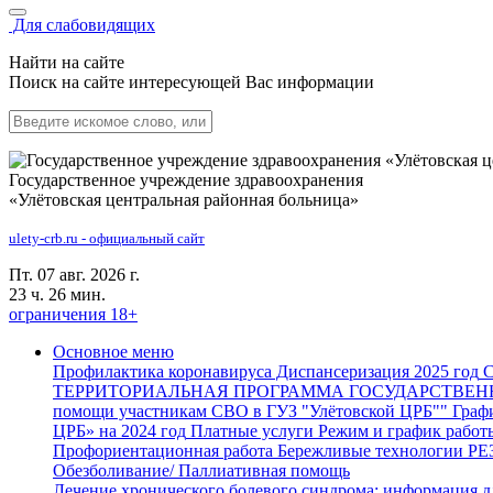
Для слабовидящих
Найти на сайте
Поиск на сайте интересующей Вас информации
Государственное учреждение здравоохранения
«Улётовская центральная районная больница»
ulety-crb.ru - официальный сайт
Пт. 07 авг. 2026 г.
23 ч. 26 мин.
ограничения 18+
Основное меню
Профилактика коронавируса
Диспансеризация 2025 год
С
ТЕРРИТОРИАЛЬНАЯ ПРОГРАММА ГОСУДАРСТВЕ
помощи участникам СВО в ГУЗ "Улётовской ЦРБ""
Графи
ЦРБ» на 2024 год
Платные услуги
Режим и график работ
Профориентационная работа
Бережливые технологии
РЕ
Обезболивание/ Паллиативная помощь
Лечение хронического болевого синдрома: информация дл