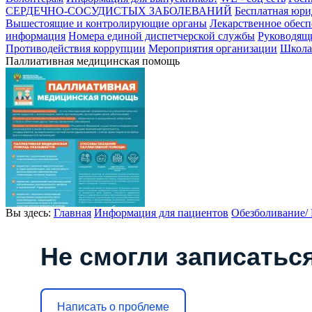
СЕРДЕЧНО-СОСУДИСТЫХ ЗАБОЛЕВАНИЙ
Бесплатная юри
Вышестоящие и контролирующие органы
Лекарственное обесп
информация
Номера единой диспетчерской службы
Руководящ
Противодействия коррупции
Мероприятия организации
Школа
Паллиативная медицинская помощь
Вы здесь:
Главная
Информация для пациентов
Обезболивание/
Не смогли записаться
Написать о проблеме