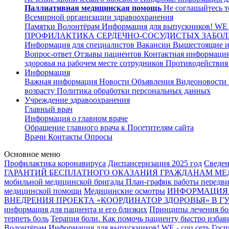
Паллиативная медицинская помощь
Не соглашайтесь т
Всемирной организации здравоохранения
Памятки
Волонтёрам
Информация для выпускников!
WE -
ПРОФИЛАКТИКА СЕРДЕЧНО-СОСУДИСТЫХ ЗАБО
Информация для специалистов
Вакансии
Вышестоящие и
Вопрос-ответ
Отзывы пациентов
Контактная информаци
здоровья на рабочем месте сотрудников
Противодействия
Информация
Важная информация
Новости
Объявления
Видеоновости
возрасту
Политика обработки персональных данных
Учреждение здравоохранения
Главный врач
Информация о главном враче
Обращение главного врача к Посетителям сайта
Врачи
Контакты
Опросы
Основное меню
Профилактика коронавируса
Диспансеризация 2025 год
Сведен
ГАРАНТИЙ БЕСПЛАТНОГО ОКАЗАНИЯ ГРАЖДАНАМ 
мобильной медицинской бригады
План-график работы передви
медицинской помощи
Медицинские осмотры
ИНФОРМАЦИЯ 
ВНЕДРЕНИЯ ПРОЕКТА «КООРДИНАТОР ЗДОРОВЬЯ» В ГУЗ 
информация для пациента и его близких
Принципы лечения бол
терпеть боль
Терапия боли. Как помочь пациенту быстро избави
Волонтёрам
Информация для выпускников!
WE - соц сеть
Госп