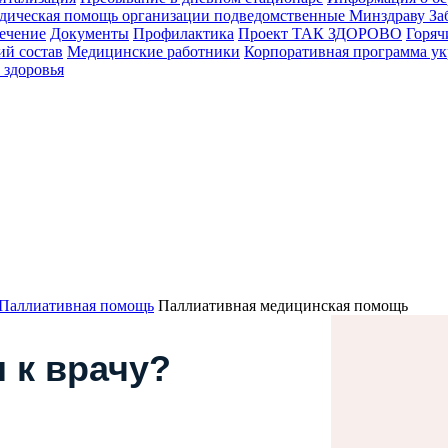
дическая помощь организации подведомственные Минздраву Заб
ечение
Документы
Профилактика
Проект ТАК ЗДОРОВО
Горяч
ий состав
Медицинские работники
Корпоративная программа укр
 здоровья
 Паллиативная помощь
Паллиативная медицинская помощь
 к врачу?