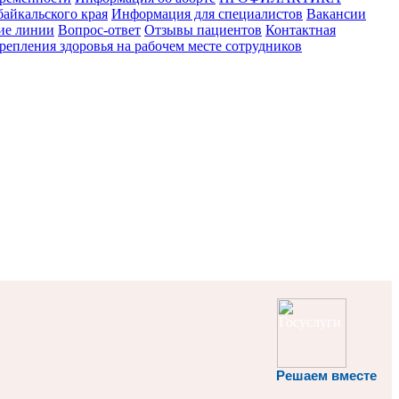
айкальского края
Информация для специалистов
Вакансии
ие линии
Вопрос-ответ
Отзывы пациентов
Контактная
епления здоровья на рабочем месте сотрудников
Решаем вместе