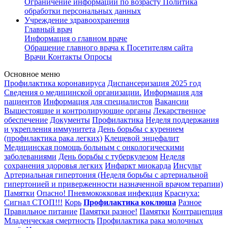
Ограничение информации по возрасту
Политика
обработки персональных данных
Учреждение здравоохранения
Главный врач
Информация о главном враче
Обращение главного врача к Посетителям сайта
Врачи
Контакты
Опросы
Основное меню
Профилактика коронавируса
Диспансеризация 2025 год
Сведения о медицинской организации.
Информация для
пациентов
Информация для специалистов
Вакансии
Вышестоящие и контролирующие органы
Лекарственное
обеспечение
Документы
Профилактика
Неделя поддержания
и укрепления иммунитета
День борьбы с курением
(профилактика рака легких)
Клещевой энцефалит
Медицинская помощь больным с онкологическими
заболеваниями
День борьбы с туберкулезом
Неделя
сохранения здоровья легких
Инфаркт миокарда
Инсульт
Артериальная гипертония (Неделя борьбы с артериальной
гипертонией и приверженности назначенной врачом терапии)
Памятки
Опасно! Пневмококковая инфекция
Краснуха:
Сигнал СТОП!!!
Корь
Профилактика коклюша
Разное
Правильное питание
Памятки разное!
Памятки
Контрацепция
Младенческая смертность
Профилактика рака молочных