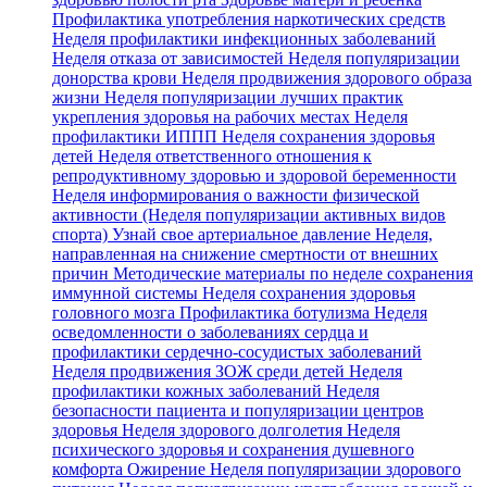
Профилактика употребления наркотических средств
Неделя профилактики инфекционных заболеваний
Неделя отказа от зависимостей
Неделя популяризации
донорства крови
Неделя продвижения здорового образа
жизни
Неделя популяризации лучших практик
укрепления здоровья на рабочих местах
Неделя
профилактики ИППП
Неделя сохранения здоровья
детей
Неделя ответственного отношения к
репродуктивному здоровью и здоровой беременности
Неделя информирования о важности физической
активности (Неделя популяризации активных видов
спорта)
Узнай свое артериальное давление
Неделя,
направленная на снижение смертности от внешних
причин
Методические материалы по неделе сохранения
иммунной системы
Неделя сохранения здоровья
головного мозга
Профилактика ботулизма
Неделя
осведомленности о заболеваниях сердца и
профилактики сердечно-сосудистых заболеваний
Неделя продвижения ЗОЖ среди детей
Неделя
профилактики кожных заболеваний
Неделя
безопасности пациента и популяризации центров
здоровья
Неделя здорового долголетия
Неделя
психического здоровья и сохранения душевного
комфорта
Ожирение
Неделя популяризации здорового