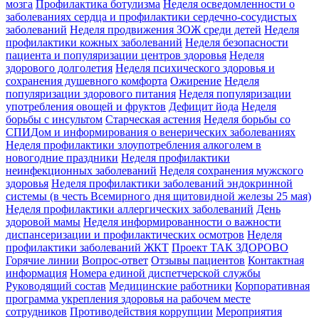
мозга
Профилактика ботулизма
Неделя осведомленности о
заболеваниях сердца и профилактики сердечно-сосудистых
заболеваний
Неделя продвижения ЗОЖ среди детей
Неделя
профилактики кожных заболеваний
Неделя безопасности
пациента и популяризации центров здоровья
Неделя
здорового долголетия
Неделя психического здоровья и
сохранения душевного комфорта
Ожирение
Неделя
популяризации здорового питания
Неделя популяризации
употребления овощей и фруктов
Дефицит йода
Неделя
борьбы с инсультом
Старческая астения
Неделя борьбы со
СПИДом и информирования о венерических заболеваниях
Неделя профилактики злоупотребления алкоголем в
новогодние праздники
Неделя профилактики
неинфекционных заболеваний
Неделя сохранения мужского
здоровья
Неделя профилактики заболеваний эндокринной
системы (в честь Всемирного дня щитовидной железы 25 мая)
Неделя профилактики аллергических заболеваний
День
здоровой мамы
Неделя информированности о важности
диспансеризации и профилактических осмотров
Неделя
профилактики заболеваний ЖКТ
Проект ТАК ЗДОРОВО
Горячие линии
Вопрос-ответ
Отзывы пациентов
Контактная
информация
Номера единой диспетчерской службы
Руководящий состав
Медицинские работники
Корпоративная
программа укрепления здоровья на рабочем месте
сотрудников
Противодействия коррупции
Мероприятия