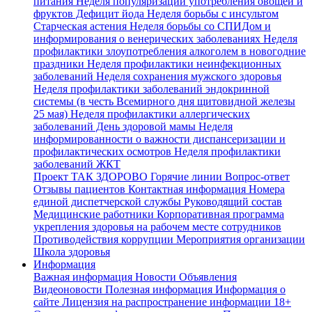
питания
Неделя популяризации употребления овощей и
фруктов
Дефицит йода
Неделя борьбы с инсультом
Старческая астения
Неделя борьбы со СПИДом и
информирования о венерических заболеваниях
Неделя
профилактики злоупотребления алкоголем в новогодние
праздники
Неделя профилактики неинфекционных
заболеваний
Неделя сохранения мужского здоровья
Неделя профилактики заболеваний эндокринной
системы (в честь Всемирного дня щитовидной железы
25 мая)
Неделя профилактики аллергических
заболеваний
День здоровой мамы
Неделя
информированности о важности диспансеризации и
профилактических осмотров
Неделя профилактики
заболеваний ЖКТ
Проект ТАК ЗДОРОВО
Горячие линии
Вопрос-ответ
Отзывы пациентов
Контактная информация
Номера
единой диспетчерской службы
Руководящий состав
Медицинские работники
Корпоративная программа
укрепления здоровья на рабочем месте сотрудников
Противодействия коррупции
Мероприятия организации
Школа здоровья
Информация
Важная информация
Новости
Объявления
Видеоновости
Полезная информация
Информация о
сайте
Лицензия на распространение информации
18+