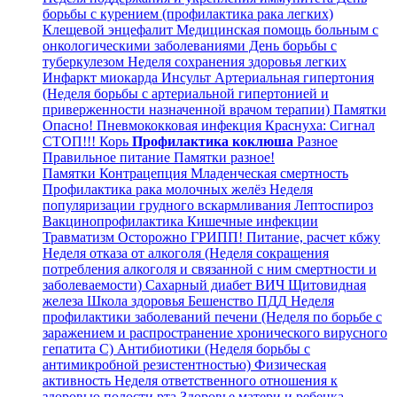
борьбы с курением (профилактика рака легких)
Клещевой энцефалит
Медицинская помощь больным с
онкологическими заболеваниями
День борьбы с
туберкулезом
Неделя сохранения здоровья легких
Инфаркт миокарда
Инсульт
Артериальная гипертония
(Неделя борьбы с артериальной гипертонией и
приверженности назначенной врачом терапии)
Памятки
Опасно! Пневмококковая инфекция
Краснуха: Сигнал
СТОП!!!
Корь
Профилактика коклюша
Разное
Правильное питание
Памятки разное!
Памятки
Контрацепция
Младенческая смертность
Профилактика рака молочных желёз
Неделя
популяризации грудного вскармливания
Лептоспироз
Вакцинопрофилактика
Кишечные инфекции
Травматизм
Осторожно ГРИПП!
Питание, расчет кбжу
Неделя отказа от алкоголя (Неделя сокращения
потребления алкоголя и связанной с ним смертности и
заболеваемости)
Сахарный диабет
ВИЧ
Щитовидная
железа
Школа здоровья
Бешенство
ПДД
Неделя
профилактики заболеваний печени (Неделя по борьбе с
заражением и распространение хронического вирусного
гепатита С)
Антибиотики (Неделя борьбы с
антимикробной резистентностью)
Физическая
активность
Неделя ответственного отношения к
здоровью полости рта
Здоровье матери и ребенка