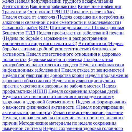
желёз
Неделя популяризации грудного вскармливания
Лептоспироз
Вакцинопрофилактика
Кишечные инфекции
Травматизм
Осторожно ГРИПП!
Питание, расчет кбжу
Неделя отказа от алкоголя (Неделя сокращения потребления
алкоголя и связанной с ним смертности и заболеваемости)
Сахарный диабет
ВИЧ
Щитовидная железа
Школа здоровья
Бешенство
ПДД
Неделя профилактики заболеваний печени
(Неделя по борьбе с заражением и распространение
хронического вирусного гепатита С)
Антибиотики (Неделя
борьбы с антимикробной резистентностью)
Физическая
активность
Неделя ответственного отношения к здоровью
полости рта
Здоровье матери и ребенка
Профилактика
употребления наркотических средств
Неделя профилактики
инфекционных заболеваний
Неделя отказа от зависимостей
Неделя популяризации донорства крови
Неделя продвижения
здорового образа жизни
Неделя популяризации лучших
практик укрепления здоровья на рабочих местах
Неделя
профилактики ИППП
Неделя сохранения здоровья детей
Неделя ответственного отношения к репродуктивному
здоровью и здоровой беременности
Неделя информирования
о важности физической активности (Неделя популяризации
активных видов спорта)
Узнай свое артериальное давление
Неделя, направленная на снижение смертности от внешних
причин
Методические материалы по неделе сохранения
иммунной системы
Неделя сохранения здоровья головного