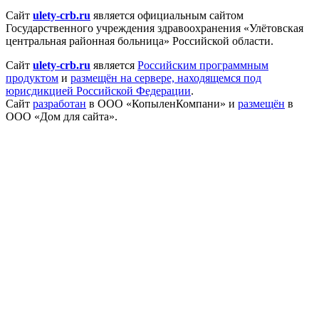
Сайт
ulety-crb.ru
является официальным сайтом
Государственного учреждения здравоохранения «Улётовская
центральная районная больница» Российской области.
Сайт
ulety-crb.ru
является
Российским программным
продуктом
и
размещён на сервере, находящемся под
юрисдикцией Российской Федерации
.
Сайт
разработан
в ООО «КопыленКомпани» и
размещён
в
ООО «Дом для сайта».