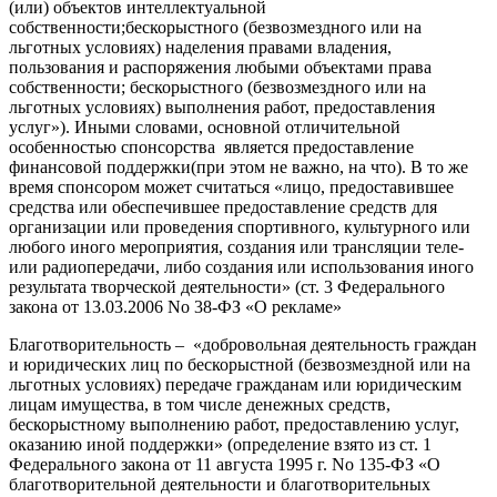
(или) объектов интеллектуальной
собственности;бескорыстного (безвозмездного или на
льготных условиях) наделения правами владения,
пользования и распоряжения любыми объектами права
собственности; бескорыстного (безвозмездного или на
льготных условиях) выполнения работ, предоставления
услуг»). Иными словами, основной отличительной
особенностью спонсорства является предоставление
финансовой поддержки(при этом не важно, на что). В то же
время спонсором может считаться «лицо, предоставившее
средства или обеспечившее предоставление средств для
организации или проведения спортивного, культурного или
любого иного мероприятия, создания или трансляции теле-
или радио­передачи, либо создания или использования иного
результата творческой деятельности» (ст. 3 Федерального
закона от 13.03.2006 No 38-ФЗ «О рекламе»
Благотворительность – «добровольная деятельность граждан
и юридических лиц по бескорыстной (безвозмездной или на
льготных условиях) передаче гражданам или юридическим
лицам имущества, в том числе денежных средств,
бескорыстному выполнению работ, предоставлению услуг,
оказанию иной поддержки» (определение взято из ст. 1
Федерального закона от 11 августа 1995 г. No 135-ФЗ «О
благотворительной деятельности и благотворительных