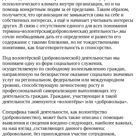
психологического климата внутри организации, но и на
помощь конкретным людям за её пределами. Таким образом,
получается, что организация не замыкается сама на себе и
собственных интересах, а ещё и начинает учитывать интересы
других .В связи с отсутствием единого для всех понимания
термина«волонтёрская(добровольческая) деятельность»,мы
сочли необходимым дать его определение и развести его
содержание с такими близкими, но не тождественными
понятиями, как благотворительность и спонсорство.
Под волонтёрской (добровольческой) деятельностью мы
понимаем одну из форм социального служения,
осуществляемую по свободному волеизъявлению граждан,
направленную на бескорыстное оказание социально значимых
услуг на региональном, федеральном или международном
уровнях, способствующую личностному росту и
профессиональной самореализации выполняющих эту
деятельность граждан. Граждане, участвующие в такой
деятельности ,именуются «волонтёры» или «добровольцы».
Специфика такой деятельности, как волонтёрство
(добровольчество), может быть также описана с помощью
выявления и сведения воедино следующих, наиболее важных,
на наш взгляд ,составляющих данного феномена:
добровольное, без принуждения участие сотрудников,