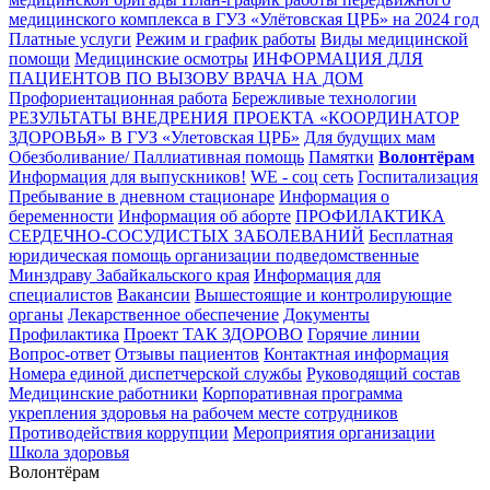
медицинского комплекса в ГУЗ «Улётовская ЦРБ» на 2024 год
Платные услуги
Режим и график работы
Виды медицинской
помощи
Медицинские осмотры
ИНФОРМАЦИЯ ДЛЯ
ПАЦИЕНТОВ ПО ВЫЗОВУ ВРАЧА НА ДОМ
Профориентационная работа
Бережливые технологии
РЕЗУЛЬТАТЫ ВНЕДРЕНИЯ ПРОЕКТА «КООРДИНАТОР
ЗДОРОВЬЯ» В ГУЗ «Улетовская ЦРБ»
Для будущих мам
Обезболивание/ Паллиативная помощь
Памятки
Волонтёрам
Информация для выпускников!
WE - соц сеть
Госпитализация
Пребывание в дневном стационаре
Информация о
беременности
Информация об аборте
ПРОФИЛАКТИКА
СЕРДЕЧНО-СОСУДИСТЫХ ЗАБОЛЕВАНИЙ
Бесплатная
юридическая помощь организации подведомственные
Минздраву Забайкальского края
Информация для
специалистов
Вакансии
Вышестоящие и контролирующие
органы
Лекарственное обеспечение
Документы
Профилактика
Проект ТАК ЗДОРОВО
Горячие линии
Вопрос-ответ
Отзывы пациентов
Контактная информация
Номера единой диспетчерской службы
Руководящий состав
Медицинские работники
Корпоративная программа
укрепления здоровья на рабочем месте сотрудников
Противодействия коррупции
Мероприятия организации
Школа здоровья
Волонтёрам