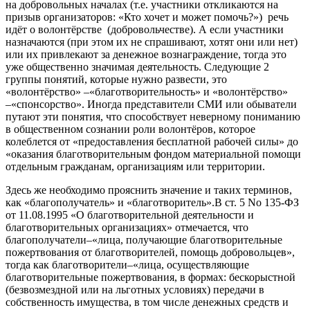
на добровольных началах (т.е. участники откликаются на
призыв организаторов: «Кто хочет и может помочь?») речь
идёт о волонтёрстве (добровольчестве). А если участники
назначаются (при этом их не спрашивают, хотят они или нет)
или их привлекают за денежное вознаграждение, тогда это
уже общественно значимая деятельность. Следующие 2
группы понятий, которые нужно развести, это
«волонтёрство» –«благотворительность» и «волонтёрство»
–«спонсорство». Иногда представители СМИ или обыватели
путают эти понятия, что способствует неверному пониманию
в общественном сознании роли волонтёров, которое
колеблется от «предоставления бесплатной рабочей силы» до
«оказания благотворительным фондом материальной помощи
отдельным гражданам, организациям или территории.
Здесь же необходимо прояснить значение и таких терминов,
как «благополучатель» и «благотворитель».В ст. 5 No 135-ФЗ
от 11.08.1995 «О благотворительной деятельности и
благотворительных организациях» отмечается, что
благополучатели–«лица, получающие благотворительные
пожертвования от благотворителей, помощь добровольцев»,
тогда как благотворители–«лица, осуществляющие
благотворительные пожертвования, в формах: бескорыстной
(безвозмездной или на льготных условиях) передачи в
собственность имущества, в том числе денежных средств и