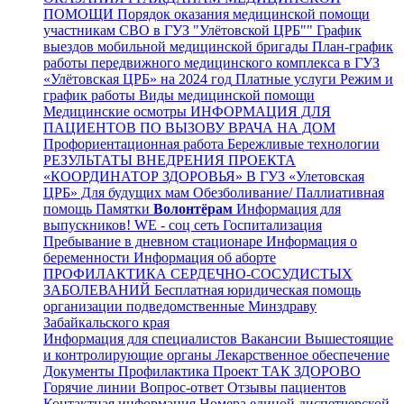
ПОМОЩИ
Порядок оказания медицинской помощи
участникам СВО в ГУЗ "Улётовской ЦРБ""
График
выездов мобильной медицинской бригады
План-график
работы передвижного медицинского комплекса в ГУЗ
«Улётовская ЦРБ» на 2024 год
Платные услуги
Режим и
график работы
Виды медицинской помощи
Медицинские осмотры
ИНФОРМАЦИЯ ДЛЯ
ПАЦИЕНТОВ ПО ВЫЗОВУ ВРАЧА НА ДОМ
Профориентационная работа
Бережливые технологии
РЕЗУЛЬТАТЫ ВНЕДРЕНИЯ ПРОЕКТА
«КООРДИНАТОР ЗДОРОВЬЯ» В ГУЗ «Улетовская
ЦРБ»
Для будущих мам
Обезболивание/ Паллиативная
помощь
Памятки
Волонтёрам
Информация для
выпускников!
WE - соц сеть
Госпитализация
Пребывание в дневном стационаре
Информация о
беременности
Информация об аборте
ПРОФИЛАКТИКА СЕРДЕЧНО-СОСУДИСТЫХ
ЗАБОЛЕВАНИЙ
Бесплатная юридическая помощь
организации подведомственные Минздраву
Забайкальского края
Информация для специалистов
Вакансии
Вышестоящие
и контролирующие органы
Лекарственное обеспечение
Документы
Профилактика
Проект ТАК ЗДОРОВО
Горячие линии
Вопрос-ответ
Отзывы пациентов
Контактная информация
Номера единой диспетчерской