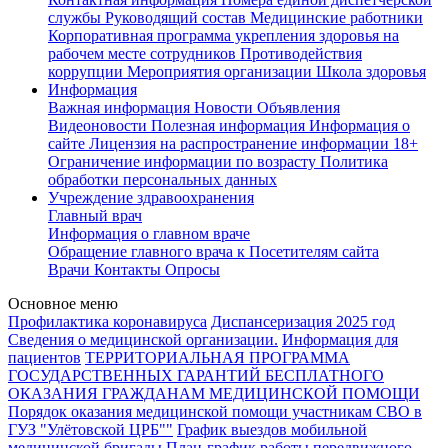
службы
Руководящий состав
Медицинские работники
Корпоративная программа укрепления здоровья на
рабочем месте сотрудников
Противодействия
коррупции
Мероприятия организации
Школа здоровья
Информация
Важная информация
Новости
Объявления
Видеоновости
Полезная информация
Информация о
сайте
Лицензия на распространение информации
18+
Ограничение информации по возрасту
Политика
обработки персональных данных
Учреждение здравоохранения
Главный врач
Информация о главном враче
Обращение главного врача к Посетителям сайта
Врачи
Контакты
Опросы
Основное меню
Профилактика коронавируса
Диспансеризация 2025 год
Сведения о медицинской организации.
Информация для
пациентов
ТЕРРИТОРИАЛЬНАЯ ПРОГРАММА
ГОСУДАРСТВЕННЫХ ГАРАНТИЙ БЕСПЛАТНОГО
ОКАЗАНИЯ ГРАЖДАНАМ МЕДИЦИНСКОЙ ПОМОЩИ
Порядок оказания медицинской помощи участникам СВО в
ГУЗ "Улётовской ЦРБ""
График выездов мобильной
медицинской бригады
План-график работы передвижного