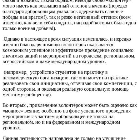
славы и наживы. Таким образом, некогда слово «волонтёр»
могло иметь как возвышенный оттенок значения (нередко
благодаря добровольцам удавалось одерживать славные
победы над врагом!), так и резко негативный оттенок (всем
известно, как вели себя солдаты, наградой которых была одна
только военная добыча!).
Однако в настоящее время ситуация изменилась, и нередко
именно благодаря помощи волонтёров оказывается
возможным успешное и эффективное проведение социально
значимых акций и мероприятий на городском, региональном,
всероссийском и даже международном уровнях.
(например, устройство студентов на практику в
некоммерческую организацию, где они могут на практике
реализовать свои инициативы, оттачивая свои компетенции, с
одной стороны, и оказывая реальную социальную помощь
местному сообществу).
Во-вторых , привлечение волонтёров может быть оценено как
«модное» веяние, особенно на фоне успешного проведения
мероприятия с участием добровольцев не только на
региональном, но и на федеральном и международном
уровнях.
Данная деятельность направлена не только на улучшение