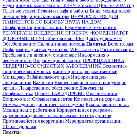
медицинского комплекса в ГУЗ «Улётовская ЦРБ» на 2024 год
Платные услуги
Режим и график работы
Виды медицинской
помощи
Медицинские осмотры
ИНФОРМАЦИЯ ДЛЯ
ПАЦИЕНТОВ ПО ВЫЗОВУ ВРАЧА НА ДОМ
Профориентационная работа
Бережливые технологии
РЕЗУЛЬТАТЫ ВНЕДРЕНИЯ ПРОЕКТА «КООРДИНАТОР
ЗДОРОВЬЯ» В ГУЗ «Улетовская ЦРБ»
Для будущих мам
Обезболивание/ Паллиативная помощь
Памятки
Волонтёрам
Информация для выпускников!
WE - соц сеть
Госпитализация
Пребывание в дневном стационаре
Информация о
беременности
Информация об аборте
ПРОФИЛАКТИКА
СЕРДЕЧНО-СОСУДИСТЫХ ЗАБОЛЕВАНИЙ
Бесплатная
юридическая помощь организации подведомственные
Минздраву Забайкальского края
Информация для
специалистов
Вакансии
Вышестоящие и контролирующие
органы
Лекарственное обеспечение
Документы
Профилактика
Проект ТАК ЗДОРОВО
Горячие линии
Вопрос-ответ
Отзывы пациентов
Контактная информация
Номера единой диспетчерской службы
Руководящий состав
Медицинские работники
Корпоративная программа
укрепления здоровья на рабочем месте сотрудников
Противодействия коррупции
Мероприятия организации
Школа здоровья
Памятки