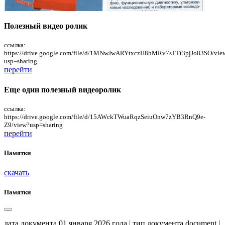
Полезный видео ролик
ссылка:
https://drive.google.com/file/d/1MNwJwARYtxczH8hMRv7sTTt3pjJo83SO/vie
usp=sharing
перейти
Еще один полезный видеоролик
ссылка:
https://drive.google.com/file/d/15AWckTWuaRqzSeiuOnw7zYB3RnQ9e-
Z9/view?usp=sharing
перейти
Памятки
скачать
Памятки
дата документа 01 января 2026 года | тип документа document |