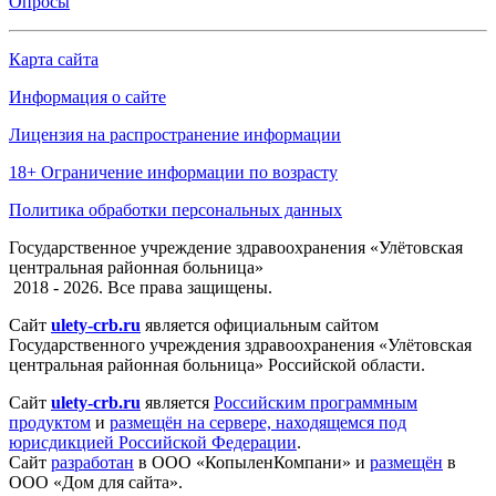
Опросы
Карта сайта
Информация о сайте
Лицензия на распространение информации
18+ Ограничение информации по возрасту
Политика обработки персональных данных
Государственное учреждение здравоохранения «Улётовская
центральная районная больница»
2018 - 2026. Все права защищены.
Сайт
ulety-crb.ru
является официальным сайтом
Государственного учреждения здравоохранения «Улётовская
центральная районная больница» Российской области.
Сайт
ulety-crb.ru
является
Российским программным
продуктом
и
размещён на сервере, находящемся под
юрисдикцией Российской Федерации
.
Сайт
разработан
в ООО «КопыленКомпани» и
размещён
в
ООО «Дом для сайта».