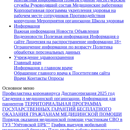
службы
Руководящий состав
Медицинские работники
Корпоративная программа укрепления здоровья на
рабочем месте сотрудников
Противодействия
коррупции
Мероприятия организации
Школа здоровья
Информация
Важная информация
Новости
Объявления
Видеоновости
Полезная информация
Информация о
сайте
Лицензия на распространение информации
18+
Ограничение информации по возрасту
Политика
обработки персональных данных
Учреждение здравоохранения
Главный врач
Информация о главном враче
Обращение главного врача к Посетителям сайта
Врачи
Контакты
Опросы
Основное меню
Профилактика коронавируса
Диспансеризация 2025 год
Сведения о медицинской организации.
Информация для
пациентов
ТЕРРИТОРИАЛЬНАЯ ПРОГРАММА
ГОСУДАРСТВЕННЫХ ГАРАНТИЙ БЕСПЛАТНОГО
ОКАЗАНИЯ ГРАЖДАНАМ МЕДИЦИНСКОЙ ПОМОЩИ
Порядок оказания медицинской помощи участникам СВО в
ГУЗ "Улётовской ЦРБ""
График выездов мобильной
медицинской бригады
План-график работы передвижного