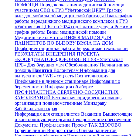
ПОМОЩИ
Порядок оказания медицинской помощи
участникам СВО в ГУЗ "Улётовской ЦРБ""
График
выездов мобильной медицинской бригады
План-график
работы передвижного медицинского комплекса в ГУЗ
«Улётовская ЦРБ» на 2024 год
Платные услуги
Режим и
график работы
Виды медицинской помощи
Медицинские осмотры
ИНФОРМАЦИЯ ДЛЯ
ПАЦИЕНТОВ ПО ВЫЗОВУ ВРАЧА НА ДОМ
Профориентационная работа
Бережливые технологии
РЕЗУЛЬТАТЫ ВНЕДРЕНИЯ ПРОЕКТА
«КООРДИНАТОР ЗДОРОВЬЯ» В ГУЗ «Улетовская
ЦРБ»
Для будущих мам
Обезболивание/ Паллиативная
помощь
Памятки
Волонтёрам
Информация для
выпускников!
WE - соц сеть
Госпитализация
Пребывание в дневном стационаре
Информация о
беременности
Информация об аборте
ПРОФИЛАКТИКА СЕРДЕЧНО-СОСУДИСТЫХ
ЗАБОЛЕВАНИЙ
Бесплатная юридическая помощь
организации подведомственные Минздраву
Забайкальского края
Информация для специалистов
Вакансии
Вышестоящие
и контролирующие органы
Лекарственное обеспечение
Документы
Профилактика
Проект ТАК ЗДОРОВО
Горячие линии
Вопрос-ответ
Отзывы пациентов
Контактная информация
Номера единой диспетчерской