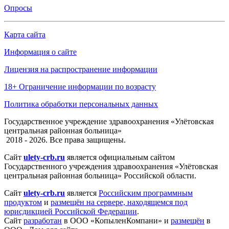
Опросы
Карта сайта
Информация о сайте
Лицензия на распространение информации
18+ Ограничение информации по возрасту
Политика обработки персональных данных
Государственное учреждение здравоохранения «Улётовская
центральная районная больница»
2018 - 2026. Все права защищены.
Сайт
ulety-crb.ru
является официальным сайтом
Государственного учреждения здравоохранения «Улётовская
центральная районная больница» Российской области.
Сайт
ulety-crb.ru
является
Российским программным
продуктом
и
размещён на сервере, находящемся под
юрисдикцией Российской Федерации
.
Сайт
разработан
в ООО «КопыленКомпани» и
размещён
в