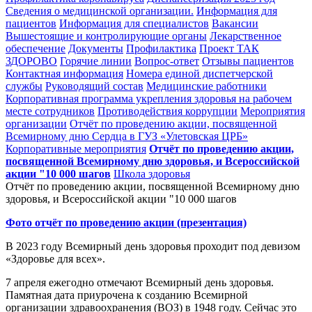
Сведения о медицинской организации.
Информация для
пациентов
Информация для специалистов
Вакансии
Вышестоящие и контролирующие органы
Лекарственное
обеспечение
Документы
Профилактика
Проект ТАК
ЗДОРОВО
Горячие линии
Вопрос-ответ
Отзывы пациентов
Контактная информация
Номера единой диспетчерской
службы
Руководящий состав
Медицинские работники
Корпоративная программа укрепления здоровья на рабочем
месте сотрудников
Противодействия коррупции
Мероприятия
организации
Отчёт по проведению акции, посвященной
Всемирному дню Сердца в ГУЗ «Улетовская ЦРБ»
Корпоративные мероприятия
Отчёт по проведению акции,
посвященной Всемирному дню здоровья, и Всероссийской
акции "10 000 шагов
Школа здоровья
Отчёт по проведению акции, посвященной Всемирному дню
здоровья, и Всероссийской акции "10 000 шагов
Фото отчёт по проведению акции (презентация)
В 2023 году Всемирный день здоровья проходит под девизом
«Здоровье для всех».
7 апреля ежегодно отмечают Всемирный день здоровья.
Памятная дата приурочена к созданию Всемирной
организации здравоохранения (ВОЗ) в 1948 году. Сейчас это