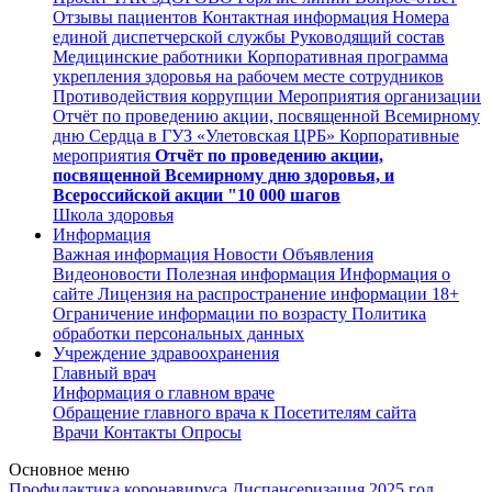
Отзывы пациентов
Контактная информация
Номера
единой диспетчерской службы
Руководящий состав
Медицинские работники
Корпоративная программа
укрепления здоровья на рабочем месте сотрудников
Противодействия коррупции
Мероприятия организации
Отчёт по проведению акции, посвященной Всемирному
дню Сердца в ГУЗ «Улетовская ЦРБ»
Корпоративные
мероприятия
Отчёт по проведению акции,
посвященной Всемирному дню здоровья, и
Всероссийской акции "10 000 шагов
Школа здоровья
Информация
Важная информация
Новости
Объявления
Видеоновости
Полезная информация
Информация о
сайте
Лицензия на распространение информации
18+
Ограничение информации по возрасту
Политика
обработки персональных данных
Учреждение здравоохранения
Главный врач
Информация о главном враче
Обращение главного врача к Посетителям сайта
Врачи
Контакты
Опросы
Основное меню
Профилактика коронавируса
Диспансеризация 2025 год