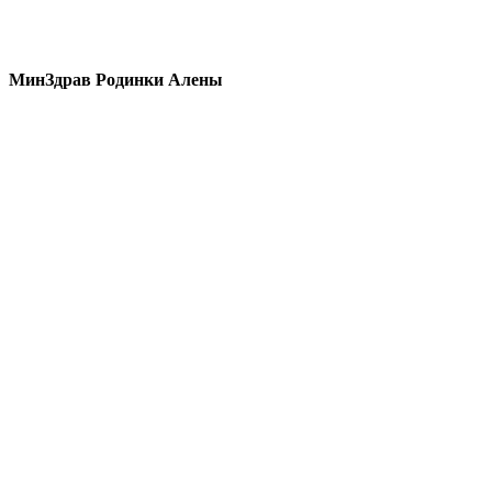
МинЗдрав Родинки Алены