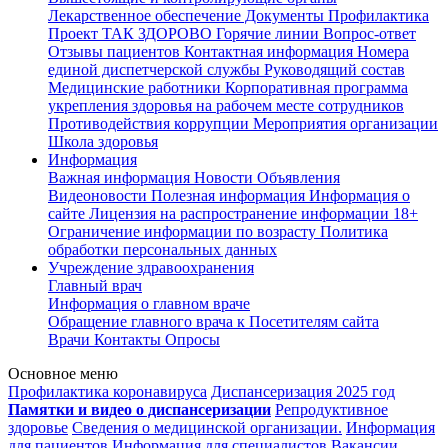
Лекарственное обеспечение
Документы
Профилактика
Проект ТАК ЗДОРОВО
Горячие линии
Вопрос-ответ
Отзывы пациентов
Контактная информация
Номера
единой диспетчерской службы
Руководящий состав
Медицинские работники
Корпоративная программа
укрепления здоровья на рабочем месте сотрудников
Противодействия коррупции
Мероприятия организации
Школа здоровья
Информация
Важная информация
Новости
Объявления
Видеоновости
Полезная информация
Информация о
сайте
Лицензия на распространение информации
18+
Ограничение информации по возрасту
Политика
обработки персональных данных
Учреждение здравоохранения
Главный врач
Информация о главном враче
Обращение главного врача к Посетителям сайта
Врачи
Контакты
Опросы
Основное меню
Профилактика коронавируса
Диспансеризация 2025 год
Памятки и видео о диспансеризации
Репродуктивное
здоровье
Сведения о медицинской организации.
Информация
для пациентов
Информация для специалистов
Вакансии