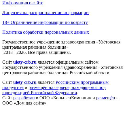
Информация о сайте
Лицензия на распространение информации
18+ Ограничение информации по возрасту
Политика обработки персональных данных
Государственное учреждение здравоохранения «Улётовская
центральная районная больница»
2018 - 2026. Все права защищены.
Сайт
ulety-crb.ru
является официальным сайтом
Государственного учреждения здравоохранения «Улётовская
центральная районная больница» Российской области.
Сайт
ulety-crb.ru
является
Российским программным
продуктом
и
размещён на сервере, находящемся под
юрисдикцией Российской Федерации
.
Сайт
разработан
в ООО «КопыленКомпани» и
размещён
в
ООО «Дом для сайта».