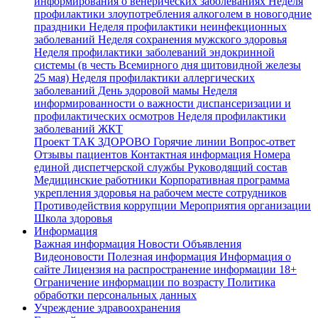
информирования о венерических заболеваниях
Неделя
профилактики злоупотребления алкоголем в новогодние
праздники
Неделя профилактики неинфекционных
заболеваний
Неделя сохранения мужского здоровья
Неделя профилактики заболеваний эндокринной
системы (в честь Всемирного дня щитовидной железы
25 мая)
Неделя профилактики аллергических
заболеваний
День здоровой мамы
Неделя
информированности о важности диспансеризации и
профилактических осмотров
Неделя профилактики
заболеваний ЖКТ
Проект ТАК ЗДОРОВО
Горячие линии
Вопрос-ответ
Отзывы пациентов
Контактная информация
Номера
единой диспетчерской службы
Руководящий состав
Медицинские работники
Корпоративная программа
укрепления здоровья на рабочем месте сотрудников
Противодействия коррупции
Мероприятия организации
Школа здоровья
Информация
Важная информация
Новости
Объявления
Видеоновости
Полезная информация
Информация о
сайте
Лицензия на распространение информации
18+
Ограничение информации по возрасту
Политика
обработки персональных данных
Учреждение здравоохранения