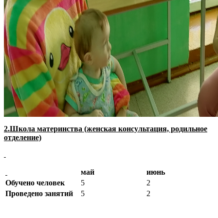
2.Школа материнства (женская консультация, родильное
отделение)
май
июнь
Обучено человек
5
2
Проведено занятий
5
2