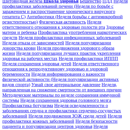
Щитовидная железа
Школа здоровья
Бешенство
ПДД
Неделя
профилактики заболеваний печени (Неделя по борьбе с
заражением и распространение хронического вирусного
гепатита С)
Антибиотики (Неделя борьбы с антимикробной
резистентностью)
Физическая активность
Неделя
ответственного отношения к здоровью полости рта
Здоровье
матери и ребенка
Профилактика употребления наркотических
средств
Неделя профилактики инфекционных заболеваний
Неделя отказа от зависимостей
Неделя популяризации
донорства крови
Неделя продвижения здорового образа
жизни
Неделя популяризации лучших практик укрепления
здоровья на рабочих местах
Неделя профилактики ИППП
Неделя сохранения здоровья детей
Неделя ответственного
отношения к репродуктивному здоровью и здоровой
беременности
Неделя информирования о важности
физической активности (Неделя популяризации активных
видов спорта)
Узнай свое артериальное давление
Неделя,
направленная на снижение смертности от внешних причин
Методические материалы по неделе сохранения иммунной
системы
Неделя сохранения здоровья головного мозга
Профилактика ботулизма
Неделя осведомленности о
заболеваниях сердца и профилактики сердечно-сосудистых
заболеваний
Неделя продвижения ЗОЖ среди детей
Неделя
профилактики кожных заболеваний
Неделя безопасности
пациента и популяризации центров здоровья
Неделя