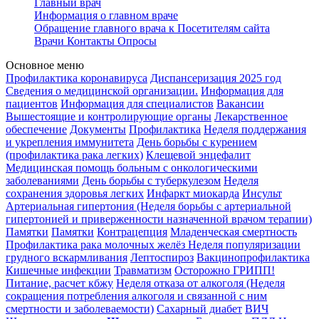
Главный врач
Информация о главном враче
Обращение главного врача к Посетителям сайта
Врачи
Контакты
Опросы
Основное меню
Профилактика коронавируса
Диспансеризация 2025 год
Сведения о медицинской организации.
Информация для
пациентов
Информация для специалистов
Вакансии
Вышестоящие и контролирующие органы
Лекарственное
обеспечение
Документы
Профилактика
Неделя поддержания
и укрепления иммунитета
День борьбы с курением
(профилактика рака легких)
Клещевой энцефалит
Медицинская помощь больным с онкологическими
заболеваниями
День борьбы с туберкулезом
Неделя
сохранения здоровья легких
Инфаркт миокарда
Инсульт
Артериальная гипертония (Неделя борьбы с артериальной
гипертонией и приверженности назначенной врачом терапии)
Памятки
Памятки
Контрацепция
Младенческая смертность
Профилактика рака молочных желёз
Неделя популяризации
грудного вскармливания
Лептоспироз
Вакцинопрофилактика
Кишечные инфекции
Травматизм
Осторожно ГРИПП!
Питание, расчет кбжу
Неделя отказа от алкоголя (Неделя
сокращения потребления алкоголя и связанной с ним
смертности и заболеваемости)
Сахарный диабет
ВИЧ