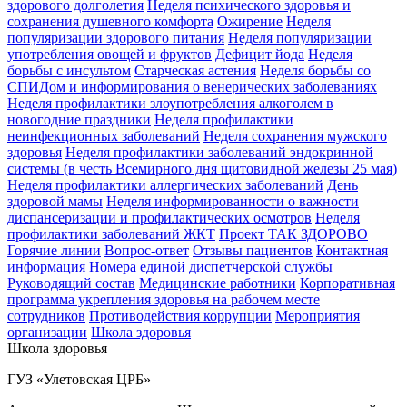
здорового долголетия
Неделя психического здоровья и
сохранения душевного комфорта
Ожирение
Неделя
популяризации здорового питания
Неделя популяризации
употребления овощей и фруктов
Дефицит йода
Неделя
борьбы с инсультом
Старческая астения
Неделя борьбы со
СПИДом и информирования о венерических заболеваниях
Неделя профилактики злоупотребления алкоголем в
новогодние праздники
Неделя профилактики
неинфекционных заболеваний
Неделя сохранения мужского
здоровья
Неделя профилактики заболеваний эндокринной
системы (в честь Всемирного дня щитовидной железы 25 мая)
Неделя профилактики аллергических заболеваний
День
здоровой мамы
Неделя информированности о важности
диспансеризации и профилактических осмотров
Неделя
профилактики заболеваний ЖКТ
Проект ТАК ЗДОРОВО
Горячие линии
Вопрос-ответ
Отзывы пациентов
Контактная
информация
Номера единой диспетчерской службы
Руководящий состав
Медицинские работники
Корпоративная
программа укрепления здоровья на рабочем месте
сотрудников
Противодействия коррупции
Мероприятия
организации
Школа здоровья
Школа здоровья
ГУЗ «Улетовская ЦРБ»