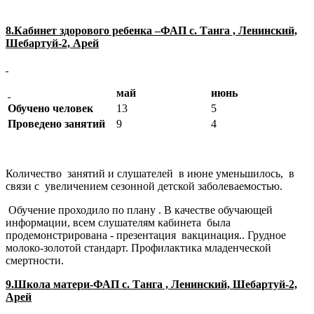
8.Кабинет здорового ребенка –ФАП с. Танга , Ленинский,
Шебартуй-2, Арей
май
июнь
Обучено человек
13
5
Проведено занятий
9
4
Количество занятий и слушателей в июне уменьшилось, в
связи с увеличением сезонной детской заболеваемостью.
Обучение проходило по плану . В качестве обучающей
информации, всем слушателям кабинета была
продемонстрирована - презентация вакцинация.. Грудное
молоко-золотой стандарт. Профилактика младенческой
смертности.
9.Школа матери-ФАП с. Танга , Ленинский, Шебартуй-2,
Арей