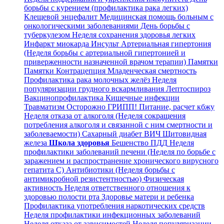
борьбы с курением (профилактика рака легких)
Клещевой энцефалит
Медицинская помощь больным с
онкологическими заболеваниями
День борьбы с
туберкулезом
Неделя сохранения здоровья легких
Инфаркт миокарда
Инсульт
Артериальная гипертония
(Неделя борьбы с артериальной гипертонией и
приверженности назначенной врачом терапии)
Памятки
Памятки
Контрацепция
Младенческая смертность
Профилактика рака молочных желёз
Неделя
популяризации грудного вскармливания
Лептоспироз
Вакцинопрофилактика
Кишечные инфекции
Травматизм
Осторожно ГРИПП!
Питание, расчет кбжу
Неделя отказа от алкоголя (Неделя сокращения
потребления алкоголя и связанной с ним смертности и
заболеваемости)
Сахарный диабет
ВИЧ
Щитовидная
железа
Школа здоровья
Бешенство
ПДД
Неделя
профилактики заболеваний печени (Неделя по борьбе с
заражением и распространение хронического вирусного
гепатита С)
Антибиотики (Неделя борьбы с
антимикробной резистентностью)
Физическая
активность
Неделя ответственного отношения к
здоровью полости рта
Здоровье матери и ребенка
Профилактика употребления наркотических средств
Неделя профилактики инфекционных заболеваний
Неделя отказа от зависимостей
Неделя популяризации