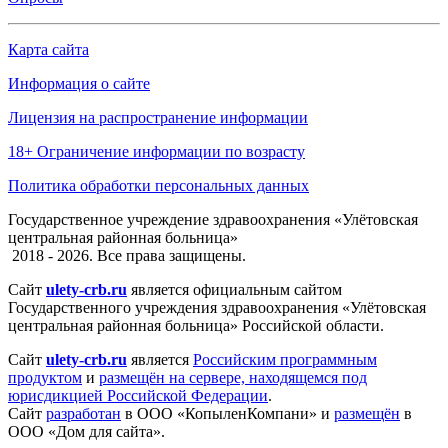
Карта сайта
Информация о сайте
Лицензия на распространение информации
18+ Ограничение информации по возрасту
Политика обработки персональных данных
Государственное учреждение здравоохранения «Улётовская
центральная районная больница»
2018 - 2026. Все права защищены.
Сайт
ulety-crb.ru
является официальным сайтом
Государственного учреждения здравоохранения «Улётовская
центральная районная больница» Российской области.
Сайт
ulety-crb.ru
является
Российским программным
продуктом
и
размещён на сервере, находящемся под
юрисдикцией Российской Федерации
.
Сайт
разработан
в ООО «КопыленКомпани» и
размещён
в
ООО «Дом для сайта».