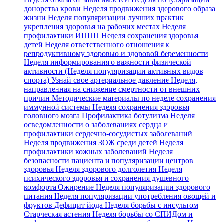
донорства крови
Неделя продвижения здорового образа
жизни
Неделя популяризации лучших практик
укрепления здоровья на рабочих местах
Неделя
профилактики ИППП
Неделя сохранения здоровья
детей
Неделя ответственного отношения к
репродуктивному здоровью и здоровой беременности
Неделя информирования о важности физической
активности (Неделя популяризации активных видов
спорта)
Узнай свое артериальное давление
Неделя,
направленная на снижение смертности от внешних
причин
Методические материалы по неделе сохранения
иммунной системы
Неделя сохранения здоровья
головного мозга
Профилактика ботулизма
Неделя
осведомленности о заболеваниях сердца и
профилактики сердечно-сосудистых заболеваний
Неделя продвижения ЗОЖ среди детей
Неделя
профилактики кожных заболеваний
Неделя
безопасности пациента и популяризации центров
здоровья
Неделя здорового долголетия
Неделя
психического здоровья и сохранения душевного
комфорта
Ожирение
Неделя популяризации здорового
питания
Неделя популяризации употребления овощей и
фруктов
Дефицит йода
Неделя борьбы с инсультом
Старческая астения
Неделя борьбы со СПИДом и