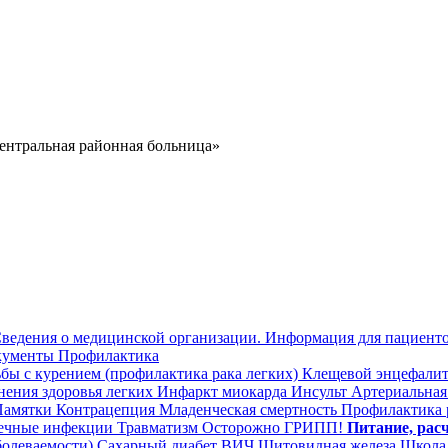
ведения о медицинской организации.
Информация для пациент
ументы
Профилактика
бы с курением (профилактика рака легких)
Клещевой энцефали
нения здоровья легких
Инфаркт миокарда
Инсульт
Артериальная 
амятки
Контрацепция
Младенческая смертность
Профилактика 
чные инфекции
Травматизм
Осторожно ГРИПП!
Питание, рас
болеваемости)
Сахарный диабет
ВИЧ
Щитовидная железа
Школа 