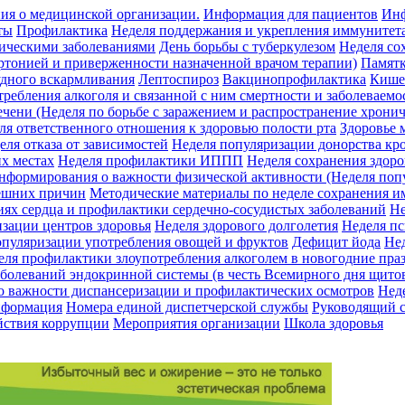
ия о медицинской организации.
Информация для пациентов
Инф
ты
Профилактика
Неделя поддержания и укрепления иммунитет
ическими заболеваниями
День борьбы с туберкулезом
Неделя со
ертонией и приверженности назначенной врачом терапии)
Памят
удного вскармливания
Лептоспироз
Вакцинопрофилактика
Кише
требления алкоголя и связанной с ним смертности и заболеваемо
чени (Неделя по борьбе с заражением и распространение хронич
ля ответственного отношения к здоровью полости рта
Здоровье 
еля отказа от зависимостей
Неделя популяризации донорства кр
х местах
Неделя профилактики ИППП
Неделя сохранения здоро
нформирования о важности физической активности (Неделя поп
нешних причин
Методические материалы по неделе сохранения 
иях сердца и профилактики сердечно-сосудистых заболеваний
Не
изации центров здоровья
Неделя здорового долголетия
Неделя пс
опуляризации употребления овощей и фруктов
Дефицит йода
Нед
еля профилактики злоупотребления алкоголем в новогодние пра
болеваний эндокринной системы (в честь Всемирного дня щито
о важности диспансеризации и профилактических осмотров
Нед
нформация
Номера единой диспетчерской службы
Руководящий с
йствия коррупции
Мероприятия организации
Школа здоровья