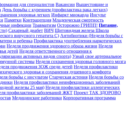
ормация для специалистов
Вакансии
Вышестоящие и
а
День борьбы с курением (профилактика рака легких)
хранения здоровья легких
Инфаркт миокарда
Инсульт
ки
Памятки
Контрацепция
Младенческая смертность
чные инфекции
Травматизм
Осторожно ГРИПП!
Питание,
сти)
Сахарный диабет
ВИЧ
Щитовидная железа
Школа
еского вирусного гепатита С)
Антибиотики (Неделя борьбы с
матери и ребенка
Профилактика употребления наркотических
ови
Неделя продвижения здорового образа жизни
Неделя
вья детей
Неделя ответственного отношения к
уляризации активных видов спорта)
Узнай свое артериальное
иммунной системы
Неделя сохранения здоровья головного мозга
деля продвижения ЗОЖ среди детей
Неделя профилактики
ихического здоровья и сохранения душевного комфорта
еля борьбы с инсультом
Старческая астения
Неделя борьбы со
здники
Неделя профилактики неинфекционных заболеваний
видной железы 25 мая)
Неделя профилактики аллергических
еля профилактики заболеваний ЖКТ
Проект ТАК ЗДОРОВО
остав
Медицинские работники
Корпоративная программа