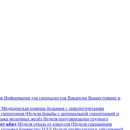
ов
Информация для специалистов
Вакансии
Вышестоящие и
т
Медицинская помощь больным с онкологическими
гипертония (Неделя борьбы с артериальной гипертонией и
рака молочных желёз
Неделя популяризации грудного
чет кбжу
Неделя отказа от алкоголя (Неделя сокращения
здоровья
Бешенство
ПДД
Неделя профилактики заболеваний