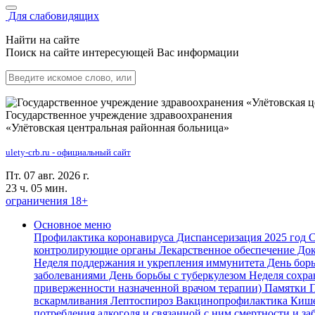
Для слабовидящих
Найти на сайте
Поиск на сайте интересующей Вас информации
Государственное учреждение здравоохранения
«Улётовская центральная районная больница»
ulety-crb.ru - официальный сайт
Пт. 07 авг. 2026 г.
23 ч. 05 мин.
ограничения 18+
Основное меню
Профилактика коронавируса
Диспансеризация 2025 год
С
контролирующие органы
Лекарственное обеспечение
Док
Неделя поддержания и укрепления иммунитета
День борь
заболеваниями
День борьбы с туберкулезом
Неделя сохра
приверженности назначенной врачом терапии)
Памятки
П
вскармливания
Лептоспироз
Вакцинопрофилактика
Кише
потребления алкоголя и связанной с ним смертности и за