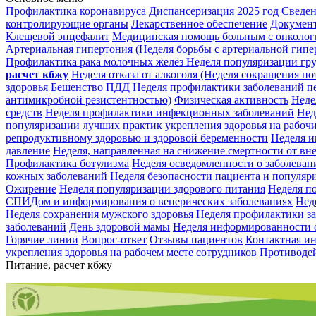
Профилактика коронавируса
Диспансеризация 2025 год
Сведен
контролирующие органы
Лекарственное обеспечение
Докумен
Клещевой энцефалит
Медицинская помощь больным с онколог
Артериальная гипертония (Неделя борьбы с артериальной гип
Профилактика рака молочных желёз
Неделя популяризации гр
расчет кбжу
Неделя отказа от алкоголя (Неделя сокращения по
здоровья
Бешенство
ПДД
Неделя профилактики заболеваний пе
антимикробной резистентностью)
Физическая активность
Неде
средств
Неделя профилактики инфекционных заболеваний
Нед
популяризации лучших практик укрепления здоровья на рабочи
репродуктивному здоровью и здоровой беременности
Неделя и
давление
Неделя, направленная на снижение смертности от в
Профилактика ботулизма
Неделя осведомленности о заболеван
кожных заболеваний
Неделя безопасности пациента и популяр
Ожирение
Неделя популяризации здорового питания
Неделя п
СПИДом и информирования о венерических заболеваниях
Нед
Неделя сохранения мужского здоровья
Неделя профилактики за
заболеваний
День здоровой мамы
Неделя информированности 
Горячие линии
Вопрос-ответ
Отзывы пациентов
Контактная и
укрепления здоровья на рабочем месте сотрудников
Противоде
Питание, расчет кбжу