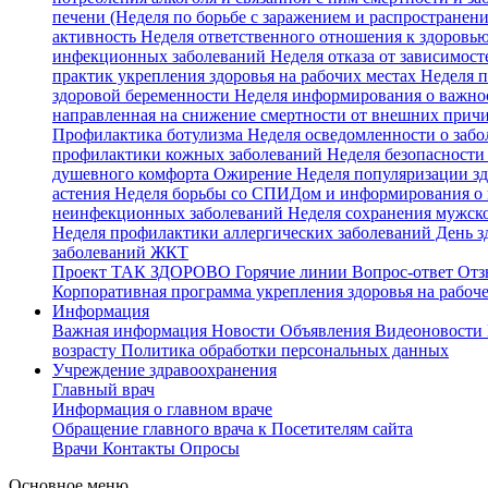
печени (Неделя по борьбе с заражением и распространени
активность
Неделя ответственного отношения к здоровью
инфекционных заболеваний
Неделя отказа от зависимост
практик укрепления здоровья на рабочих местах
Неделя 
здоровой беременности
Неделя информирования о важнос
направленная на снижение смертности от внешних прич
Профилактика ботулизма
Неделя осведомленности о забо
профилактики кожных заболеваний
Неделя безопасности 
душевного комфорта
Ожирение
Неделя популяризации зд
астения
Неделя борьбы со СПИДом и информирования о 
неинфекционных заболеваний
Неделя сохранения мужско
Неделя профилактики аллергических заболеваний
День з
заболеваний ЖКТ
Проект ТАК ЗДОРОВО
Горячие линии
Вопрос-ответ
Отз
Корпоративная программа укрепления здоровья на рабоче
Информация
Важная информация
Новости
Объявления
Видеоновости
возрасту
Политика обработки персональных данных
Учреждение здравоохранения
Главный врач
Информация о главном враче
Обращение главного врача к Посетителям сайта
Врачи
Контакты
Опросы
Основное меню