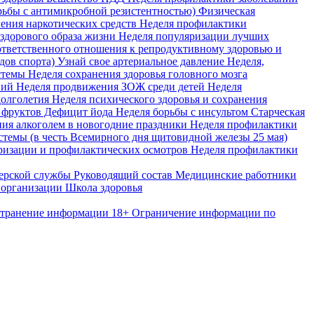
ьбы с антимикробной резистентностью)
Физическая
ения наркотических средств
Неделя профилактики
здорового образа жизни
Неделя популяризации лучших
тветственного отношения к репродуктивному здоровью и
дов спорта)
Узнай свое артериальное давление
Неделя,
стемы
Неделя сохранения здоровья головного мозга
ний
Неделя продвижения ЗОЖ среди детей
Неделя
долголетия
Неделя психического здоровья и сохранения
 фруктов
Дефицит йода
Неделя борьбы с инсультом
Старческая
ия алкоголем в новогодние праздники
Неделя профилактики
темы (в честь Всемирного дня щитовидной железы 25 мая)
ризации и профилактических осмотров
Неделя профилактики
ерской службы
Руководящий состав
Медицинские работники
организации
Школа здоровья
странение информации
18+ Ограничение информации по