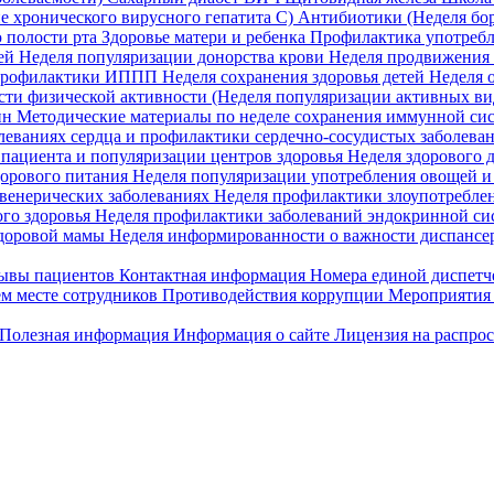
е хронического вирусного гепатита С)
Антибиотики (Неделя бор
 полости рта
Здоровье матери и ребенка
Профилактика употребл
ей
Неделя популяризации донорства крови
Неделя продвижения 
профилактики ИППП
Неделя сохранения здоровья детей
Неделя о
ти физической активности (Неделя популяризации активных ви
ин
Методические материалы по неделе сохранения иммунной си
леваниях сердца и профилактики сердечно-сосудистых заболева
пациента и популяризации центров здоровья
Неделя здорового 
орового питания
Неделя популяризации употребления овощей и
венерических заболеваниях
Неделя профилактики злоупотреблен
го здоровья
Неделя профилактики заболеваний эндокринной сис
доровой мамы
Неделя информированности о важности диспансе
ывы пациентов
Контактная информация
Номера единой диспетч
м месте сотрудников
Противодействия коррупции
Мероприятия 
Полезная информация
Информация о сайте
Лицензия на распро