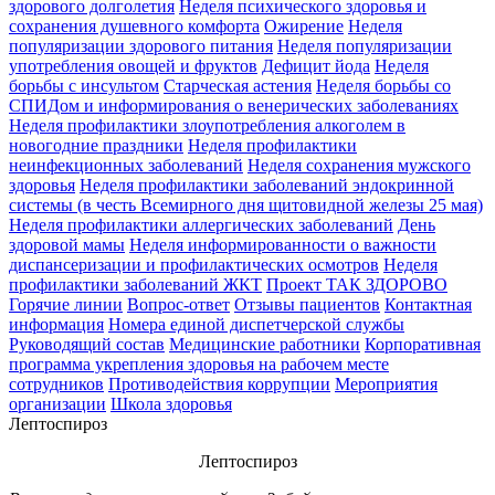
здорового долголетия
Неделя психического здоровья и
сохранения душевного комфорта
Ожирение
Неделя
популяризации здорового питания
Неделя популяризации
употребления овощей и фруктов
Дефицит йода
Неделя
борьбы с инсультом
Старческая астения
Неделя борьбы со
СПИДом и информирования о венерических заболеваниях
Неделя профилактики злоупотребления алкоголем в
новогодние праздники
Неделя профилактики
неинфекционных заболеваний
Неделя сохранения мужского
здоровья
Неделя профилактики заболеваний эндокринной
системы (в честь Всемирного дня щитовидной железы 25 мая)
Неделя профилактики аллергических заболеваний
День
здоровой мамы
Неделя информированности о важности
диспансеризации и профилактических осмотров
Неделя
профилактики заболеваний ЖКТ
Проект ТАК ЗДОРОВО
Горячие линии
Вопрос-ответ
Отзывы пациентов
Контактная
информация
Номера единой диспетчерской службы
Руководящий состав
Медицинские работники
Корпоративная
программа укрепления здоровья на рабочем месте
сотрудников
Противодействия коррупции
Мероприятия
организации
Школа здоровья
Лептоспироз
Лептоспироз