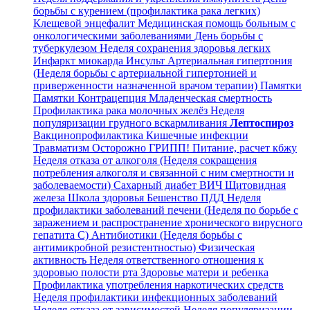
борьбы с курением (профилактика рака легких)
Клещевой энцефалит
Медицинская помощь больным с
онкологическими заболеваниями
День борьбы с
туберкулезом
Неделя сохранения здоровья легких
Инфаркт миокарда
Инсульт
Артериальная гипертония
(Неделя борьбы с артериальной гипертонией и
приверженности назначенной врачом терапии)
Памятки
Памятки
Контрацепция
Младенческая смертность
Профилактика рака молочных желёз
Неделя
популяризации грудного вскармливания
Лептоспироз
Вакцинопрофилактика
Кишечные инфекции
Травматизм
Осторожно ГРИПП!
Питание, расчет кбжу
Неделя отказа от алкоголя (Неделя сокращения
потребления алкоголя и связанной с ним смертности и
заболеваемости)
Сахарный диабет
ВИЧ
Щитовидная
железа
Школа здоровья
Бешенство
ПДД
Неделя
профилактики заболеваний печени (Неделя по борьбе с
заражением и распространение хронического вирусного
гепатита С)
Антибиотики (Неделя борьбы с
антимикробной резистентностью)
Физическая
активность
Неделя ответственного отношения к
здоровью полости рта
Здоровье матери и ребенка
Профилактика употребления наркотических средств
Неделя профилактики инфекционных заболеваний
Неделя отказа от зависимостей
Неделя популяризации