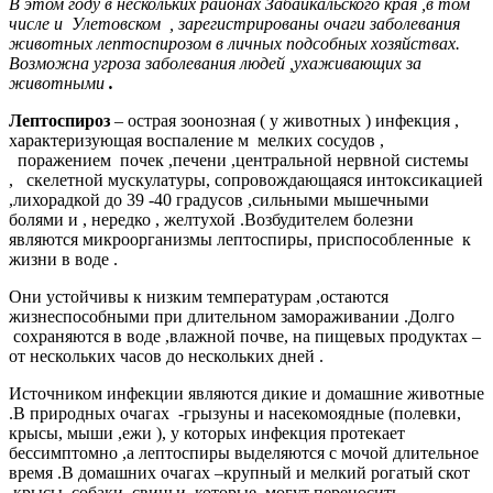
В этом году в нескольких районах Забайкальского края ,в том
числе и Улетовском , зарегистрированы очаги заболевания
животных лептоспирозом в личных подсобных хозяйствах.
Возможна угроза заболевания людей ,ухаживающих за
животными
.
Лептоспироз
– острая зоонозная ( у животных ) инфекция ,
характеризующая воспаление м мелких сосудов ,
поражением почек ,печени ,центральной нервной системы
, скелетной мускулатуры, сопровождающаяся интоксикацией
,лихорадкой до 39 -40 градусов ,сильными мышечными
болями и , нередко , желтухой .Возбудителем болезни
являются микроорганизмы лептоспиры, приспособленные к
жизни в воде .
Они устойчивы к низким температурам ,остаются
жизнеспособными при длительном замораживании .Долго
сохраняются в воде ,влажной почве, на пищевых продуктах –
от нескольких часов до нескольких дней .
Источником инфекции являются дикие и домашние животные
.В природных очагах -грызуны и насекомоядные (полевки,
крысы, мыши ,ежи ), у которых инфекция протекает
бессимптомно ,а лептоспиры выделяются с мочой длительное
время .В домашних очагах –крупный и мелкий рогатый скот
,крысы, собаки, свиньи, которые могут переносить