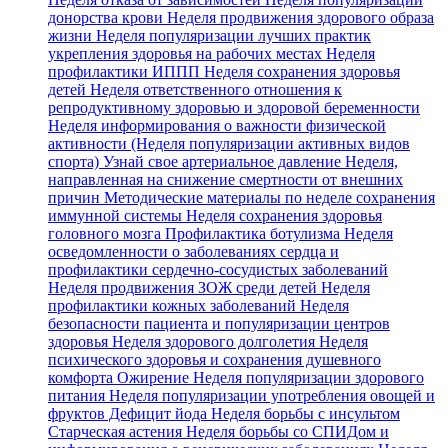
донорства крови
Неделя продвижения здорового образа
жизни
Неделя популяризации лучших практик
укрепления здоровья на рабочих местах
Неделя
профилактики ИППП
Неделя сохранения здоровья
детей
Неделя ответственного отношения к
репродуктивному здоровью и здоровой беременности
Неделя информирования о важности физической
активности (Неделя популяризации активных видов
спорта)
Узнай свое артериальное давление
Неделя,
направленная на снижение смертности от внешних
причин
Методические материалы по неделе сохранения
иммунной системы
Неделя сохранения здоровья
головного мозга
Профилактика ботулизма
Неделя
осведомленности о заболеваниях сердца и
профилактики сердечно-сосудистых заболеваний
Неделя продвижения ЗОЖ среди детей
Неделя
профилактики кожных заболеваний
Неделя
безопасности пациента и популяризации центров
здоровья
Неделя здорового долголетия
Неделя
психического здоровья и сохранения душевного
комфорта
Ожирение
Неделя популяризации здорового
питания
Неделя популяризации употребления овощей и
фруктов
Дефицит йода
Неделя борьбы с инсультом
Старческая астения
Неделя борьбы со СПИДом и