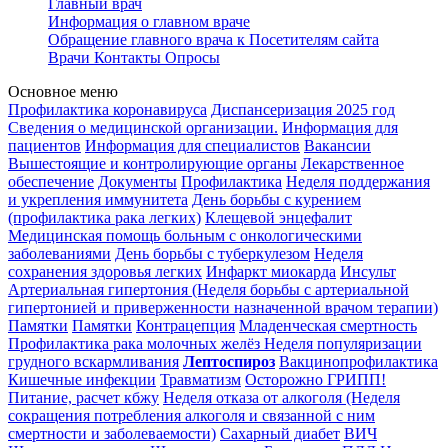
Главный врач
Информация о главном враче
Обращение главного врача к Посетителям сайта
Врачи
Контакты
Опросы
Основное меню
Профилактика коронавируса
Диспансеризация 2025 год
Сведения о медицинской организации.
Информация для
пациентов
Информация для специалистов
Вакансии
Вышестоящие и контролирующие органы
Лекарственное
обеспечение
Документы
Профилактика
Неделя поддержания
и укрепления иммунитета
День борьбы с курением
(профилактика рака легких)
Клещевой энцефалит
Медицинская помощь больным с онкологическими
заболеваниями
День борьбы с туберкулезом
Неделя
сохранения здоровья легких
Инфаркт миокарда
Инсульт
Артериальная гипертония (Неделя борьбы с артериальной
гипертонией и приверженности назначенной врачом терапии)
Памятки
Памятки
Контрацепция
Младенческая смертность
Профилактика рака молочных желёз
Неделя популяризации
грудного вскармливания
Лептоспироз
Вакцинопрофилактика
Кишечные инфекции
Травматизм
Осторожно ГРИПП!
Питание, расчет кбжу
Неделя отказа от алкоголя (Неделя
сокращения потребления алкоголя и связанной с ним
смертности и заболеваемости)
Сахарный диабет
ВИЧ