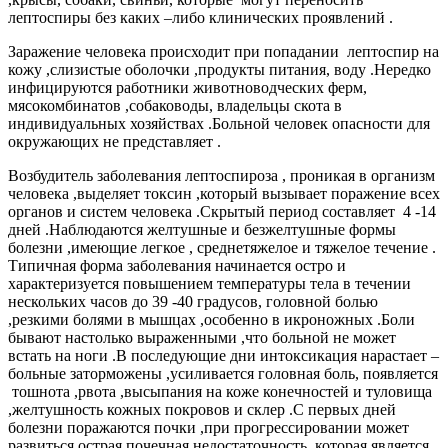
лептоспиры без каких –либо клинических проявлений .
Заражение человека происходит при попадании лептоспир на
кожу ,слизистые оболочки ,продукты питания, воду .Нередко
инфицируются работники животноводческих ферм,
мясокомбинатов ,собаководы, владельцы скота в
индивидуальных хозяйствах .Больной человек опасности для
окружающих не представляет .
Возбудитель заболевания лептоспироза , проникая в организм
человека ,выделяет токсин ,который вызывает поражение всех
органов и систем человека .Скрытый период составляет 4 -14
дней .Наблюдаются желтушные и безжелтушные формы
болезни ,имеющие легкое , среднетяжелое и тяжелое течение .
Типичная форма заболевания начинается остро и
характеризуется повышением температуры тела в течении
нескольких часов до 39 -40 градусов, головной болью
,резкими болями в мышцах ,особенно в икроножных .Боли
бывают настолько выраженными ,что больной не может
встать на ноги .В последующие дни интоксикация нарастает –
больные заторможены ,усиливается головная боль, появляется
тошнота ,рвота ,высыпания на коже конечностей и туловища
,желтушность кожных покровов и склер .С первых дней
болезни поражаются почки ,при прогрессировании может
развиться острая почечная недостаточность, которая является