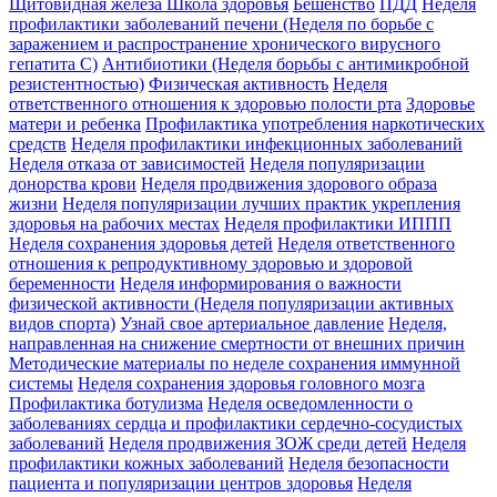
Щитовидная железа
Школа здоровья
Бешенство
ПДД
Неделя
профилактики заболеваний печени (Неделя по борьбе с
заражением и распространение хронического вирусного
гепатита С)
Антибиотики (Неделя борьбы с антимикробной
резистентностью)
Физическая активность
Неделя
ответственного отношения к здоровью полости рта
Здоровье
матери и ребенка
Профилактика употребления наркотических
средств
Неделя профилактики инфекционных заболеваний
Неделя отказа от зависимостей
Неделя популяризации
донорства крови
Неделя продвижения здорового образа
жизни
Неделя популяризации лучших практик укрепления
здоровья на рабочих местах
Неделя профилактики ИППП
Неделя сохранения здоровья детей
Неделя ответственного
отношения к репродуктивному здоровью и здоровой
беременности
Неделя информирования о важности
физической активности (Неделя популяризации активных
видов спорта)
Узнай свое артериальное давление
Неделя,
направленная на снижение смертности от внешних причин
Методические материалы по неделе сохранения иммунной
системы
Неделя сохранения здоровья головного мозга
Профилактика ботулизма
Неделя осведомленности о
заболеваниях сердца и профилактики сердечно-сосудистых
заболеваний
Неделя продвижения ЗОЖ среди детей
Неделя
профилактики кожных заболеваний
Неделя безопасности
пациента и популяризации центров здоровья
Неделя