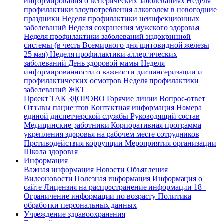
информирования о венерических заболеваниях
Неделя
профилактики злоупотребления алкоголем в новогодние
праздники
Неделя профилактики неинфекционных
заболеваний
Неделя сохранения мужского здоровья
Неделя профилактики заболеваний эндокринной
системы (в честь Всемирного дня щитовидной железы
25 мая)
Неделя профилактики аллергических
заболеваний
День здоровой мамы
Неделя
информированности о важности диспансеризации и
профилактических осмотров
Неделя профилактики
заболеваний ЖКТ
Проект ТАК ЗДОРОВО
Горячие линии
Вопрос-ответ
Отзывы пациентов
Контактная информация
Номера
единой диспетчерской службы
Руководящий состав
Медицинские работники
Корпоративная программа
укрепления здоровья на рабочем месте сотрудников
Противодействия коррупции
Мероприятия организации
Школа здоровья
Информация
Важная информация
Новости
Объявления
Видеоновости
Полезная информация
Информация о
сайте
Лицензия на распространение информации
18+
Ограничение информации по возрасту
Политика
обработки персональных данных
Учреждение здравоохранения