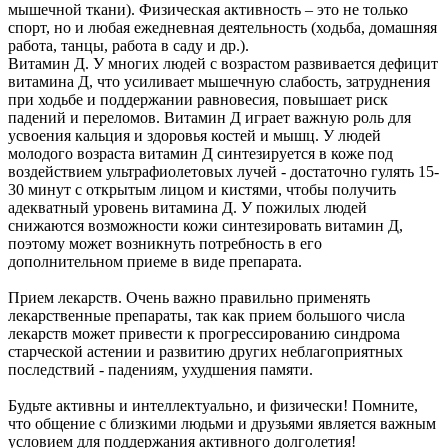
мышечной ткани). Физическая активность – это не только
спорт, но и любая ежедневная деятельность (ходьба, домашняя
работа, танцы, работа в саду и др.).
Витамин Д. У многих людей с возрастом развивается дефицит
витамина Д, что усиливает мышечную слабость, затруднения
при ходьбе и поддержании равновесия, повышает риск
падений и переломов. Витамин Д играет важную роль для
усвоения кальция и здоровья костей и мышц. У людей
молодого возраста витамин Д синтезируется в коже под
воздействием ультрафиолетовых лучей - достаточно гулять 15-
30 минут с открытым лицом и кистями, чтобы получить
адекватный уровень витамина Д. У пожилых людей
снижаются возможности кожи синтезировать витамин Д,
поэтому может возникнуть потребность в его
дополнительном приеме в виде препарата.
Прием лекарств. Очень важно правильно применять
лекарственные препараты, так как прием большого числа
лекарств может привести к прогрессированию синдрома
старческой астении и развитию других неблагоприятных
последствий - падениям, ухудшения памяти.
Будьте активны и интеллектуально, и физически! Помните,
что общение с близкими людьми и друзьями является важным
условием для поддержания активного долголетия!