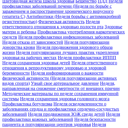
Щитовидная железа
Школа здоровья
Бешенство
ПДД
Неделя
профилактики заболеваний печени (Неделя по борьбе с
заражением и распространение хронического вирусного
гепатита С)
Антибиотики (Неделя борьбы с антимикробной
резистентностью)
Физическая активность
Неделя
ответственного отношения к здоровью полости рта
Здоровье
матери и ребенка
Профилактика употребления наркотических
средств
Неделя профилактики инфекционных заболеваний
Неделя отказа от зависимостей
Неделя популяризации
донорства крови
Неделя продвижения здорового образа
жизни
Неделя популяризации лучших практик укрепления
здоровья на рабочих местах
Неделя профилактики ИППП
Неделя сохранения здоровья детей
Неделя ответственного
отношения к репродуктивному здоровью и здоровой
беременности
Неделя информирования о важности
физической активности (Неделя популяризации активных
видов спорта)
Узнай свое артериальное давление
Неделя,
направленная на снижение смертности от внешних причин
Методические материалы по неделе сохранения иммунной
системы
Неделя сохранения здоровья головного мозга
Профилактика ботулизма
Неделя осведомленности о
заболеваниях сердца и профилактики сердечно-сосудистых
заболеваний
Неделя продвижения ЗОЖ среди детей
Неделя
профилактики кожных заболеваний
Неделя безопасности
пациента и популяризации центров здоровья
Неделя