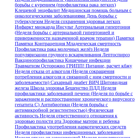
борьбы с курением (профилактика рака легких)
Клещевой энцефалит
Медицинская помощь больным с
онкологическими заболеваниями
День борьбы с
туберкулезом
Неделя сохранения здоровья легких
Инфаркт миокарда
Инсульт
Артериальная гипертония
(Неделя борьбы с артериальной гипертонией и
приверженности назначенной врачом терапии)
Памятки
Памятки
Контрацепция
Младенческая смертность
Профилактика рака молочных желёз
Неделя
популяризации грудного вскармливания
Лептоспироз
Вакцинопрофилактика
Кишечные инфекции
Травматизм
Осторожно ГРИПП!
Питание, расчет кбжу
Неделя отказа от алкоголя (Неделя сокращения
потребления алкоголя и связанной с ним смертности и
заболеваемости)
Сахарный диабет
ВИЧ
Щитовидная
железа
Школа здоровья
Бешенство
ПДД
Неделя
профилактики заболеваний печени (Неделя по борьбе с
заражением и распространение хронического вирусного
гепатита С)
Антибиотики (Неделя борьбы с
антимикробной резистентностью)
Физическая
активность
Неделя ответственного отношения к
здоровью полости рта
Здоровье матери и ребенка
Профилактика употребления наркотических средств
Неделя профилактики инфекционных заболеваний
Неделя отказа от зависимостей
Неделя популяризации