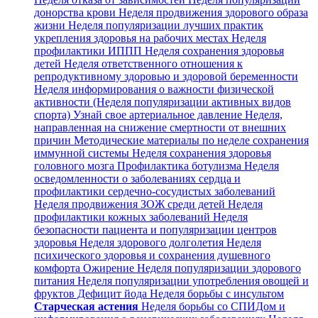
донорства крови
Неделя продвижения здорового образа
жизни
Неделя популяризации лучших практик
укрепления здоровья на рабочих местах
Неделя
профилактики ИППП
Неделя сохранения здоровья
детей
Неделя ответственного отношения к
репродуктивному здоровью и здоровой беременности
Неделя информирования о важности физической
активности (Неделя популяризации активных видов
спорта)
Узнай свое артериальное давление
Неделя,
направленная на снижение смертности от внешних
причин
Методические материалы по неделе сохранения
иммунной системы
Неделя сохранения здоровья
головного мозга
Профилактика ботулизма
Неделя
осведомленности о заболеваниях сердца и
профилактики сердечно-сосудистых заболеваний
Неделя продвижения ЗОЖ среди детей
Неделя
профилактики кожных заболеваний
Неделя
безопасности пациента и популяризации центров
здоровья
Неделя здорового долголетия
Неделя
психического здоровья и сохранения душевного
комфорта
Ожирение
Неделя популяризации здорового
питания
Неделя популяризации употребления овощей и
фруктов
Дефицит йода
Неделя борьбы с инсультом
Старческая астения
Неделя борьбы со СПИДом и