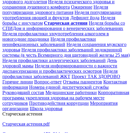
здорового долголетия
Неделя психического здоровья и
сохранения душевного комфорта
Ожирение
Неделя
популяризации здорового питания
Неделя популяризации
употребления овощей и фруктов
Дефицит йода
Неделя
борьбы с инсультом
Старческая астения
Неделя борьбы со
СПИДом и информирования о венерических заболеваниях
Неделя профилактики злоупотребления алкоголем в
новогодние праздники
Неделя профилактики
неинфекционных заболеваний
Неделя сохранения мужского
здоровья
Неделя профилактики заболеваний эндокринной
системы (в честь Всемирного дня щитовидной железы 25 мая)
Неделя профилактики аллергических заболеваний
День
здоровой мамы
Неделя информированности о важности
диспансеризации и профилактических осмотров
Неделя
профилактики заболеваний ЖКТ
Проект ТАК ЗДОРОВО
Горячие линии
Вопрос-ответ
Отзывы пациентов
Контактная
информация
Номера единой диспетчерской службы
Руководящий состав
Медицинские работники
Корпоративная
программа укрепления здоровья на рабочем месте
сотрудников
Противодействия коррупции
Мероприятия
организации
Школа здоровья
Старческая астения
Старческая астения.pdf