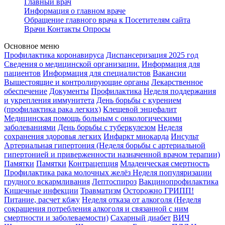
Главный врач
Информация о главном враче
Обращение главного врача к Посетителям сайта
Врачи
Контакты
Опросы
Основное меню
Профилактика коронавируса
Диспансеризация 2025 год
Сведения о медицинской организации.
Информация для
пациентов
Информация для специалистов
Вакансии
Вышестоящие и контролирующие органы
Лекарственное
обеспечение
Документы
Профилактика
Неделя поддержания
и укрепления иммунитета
День борьбы с курением
(профилактика рака легких)
Клещевой энцефалит
Медицинская помощь больным с онкологическими
заболеваниями
День борьбы с туберкулезом
Неделя
сохранения здоровья легких
Инфаркт миокарда
Инсульт
Артериальная гипертония (Неделя борьбы с артериальной
гипертонией и приверженности назначенной врачом терапии)
Памятки
Памятки
Контрацепция
Младенческая смертность
Профилактика рака молочных желёз
Неделя популяризации
грудного вскармливания
Лептоспироз
Вакцинопрофилактика
Кишечные инфекции
Травматизм
Осторожно ГРИПП!
Питание, расчет кбжу
Неделя отказа от алкоголя (Неделя
сокращения потребления алкоголя и связанной с ним
смертности и заболеваемости)
Сахарный диабет
ВИЧ