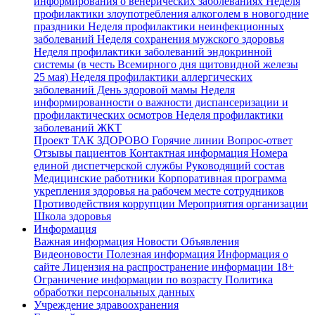
информирования о венерических заболеваниях
Неделя
профилактики злоупотребления алкоголем в новогодние
праздники
Неделя профилактики неинфекционных
заболеваний
Неделя сохранения мужского здоровья
Неделя профилактики заболеваний эндокринной
системы (в честь Всемирного дня щитовидной железы
25 мая)
Неделя профилактики аллергических
заболеваний
День здоровой мамы
Неделя
информированности о важности диспансеризации и
профилактических осмотров
Неделя профилактики
заболеваний ЖКТ
Проект ТАК ЗДОРОВО
Горячие линии
Вопрос-ответ
Отзывы пациентов
Контактная информация
Номера
единой диспетчерской службы
Руководящий состав
Медицинские работники
Корпоративная программа
укрепления здоровья на рабочем месте сотрудников
Противодействия коррупции
Мероприятия организации
Школа здоровья
Информация
Важная информация
Новости
Объявления
Видеоновости
Полезная информация
Информация о
сайте
Лицензия на распространение информации
18+
Ограничение информации по возрасту
Политика
обработки персональных данных
Учреждение здравоохранения