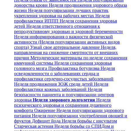
донорства крови
Неделя продвижения здорового образа
жизни
Неделя популяризации лучших практик
укрепления здоровья на рабочих местах
Неделя
профилактики ИППП
Неделя сохранения здоровья
детей
Неделя ответственного отношения к
репродуктивному здоровью и здоровой беременности
Неделя информирования о важности физической
активности (Неделя популяризации активных видов
спорта)
Узнай свое артериальное давление
Неделя,
направленная на снижение смертности от внешних
причин
Методические материалы по неделе сохранения
иммунной системы
Неделя сохранения здоровья
головного мозга
Профилактика ботулизма
Неделя
осведомленности о заболеваниях сердца и
профилактики сердечно-сосудистых заболеваний
Неделя продвижения ЗОЖ среди детей
Неделя
профилактики кожных заболеваний
Неделя
безопасности пациента и популяризации центров
здоровья
Неделя здорового долголетия
Неделя
психического здоровья и сохранения душевного
комфорта
Ожирение
Неделя популяризации здорового
питания
Неделя популяризации употребления овощей и
фруктов
Дефицит йода
Неделя борьбы с инсультом
Старческая астения
Неделя борьбы со СПИДом и