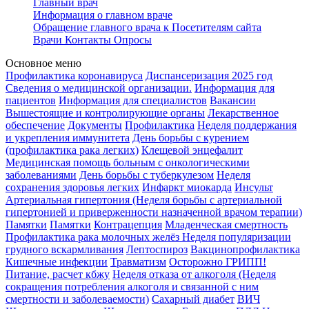
Главный врач
Информация о главном враче
Обращение главного врача к Посетителям сайта
Врачи
Контакты
Опросы
Основное меню
Профилактика коронавируса
Диспансеризация 2025 год
Сведения о медицинской организации.
Информация для
пациентов
Информация для специалистов
Вакансии
Вышестоящие и контролирующие органы
Лекарственное
обеспечение
Документы
Профилактика
Неделя поддержания
и укрепления иммунитета
День борьбы с курением
(профилактика рака легких)
Клещевой энцефалит
Медицинская помощь больным с онкологическими
заболеваниями
День борьбы с туберкулезом
Неделя
сохранения здоровья легких
Инфаркт миокарда
Инсульт
Артериальная гипертония (Неделя борьбы с артериальной
гипертонией и приверженности назначенной врачом терапии)
Памятки
Памятки
Контрацепция
Младенческая смертность
Профилактика рака молочных желёз
Неделя популяризации
грудного вскармливания
Лептоспироз
Вакцинопрофилактика
Кишечные инфекции
Травматизм
Осторожно ГРИПП!
Питание, расчет кбжу
Неделя отказа от алкоголя (Неделя
сокращения потребления алкоголя и связанной с ним
смертности и заболеваемости)
Сахарный диабет
ВИЧ