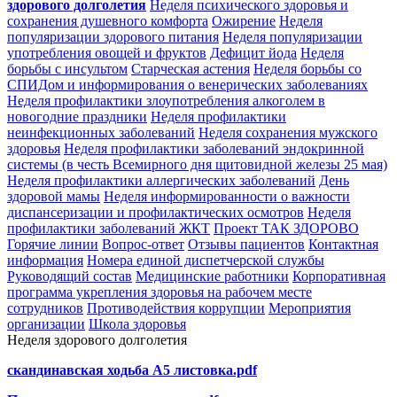
здорового долголетия
Неделя психического здоровья и
сохранения душевного комфорта
Ожирение
Неделя
популяризации здорового питания
Неделя популяризации
употребления овощей и фруктов
Дефицит йода
Неделя
борьбы с инсультом
Старческая астения
Неделя борьбы со
СПИДом и информирования о венерических заболеваниях
Неделя профилактики злоупотребления алкоголем в
новогодние праздники
Неделя профилактики
неинфекционных заболеваний
Неделя сохранения мужского
здоровья
Неделя профилактики заболеваний эндокринной
системы (в честь Всемирного дня щитовидной железы 25 мая)
Неделя профилактики аллергических заболеваний
День
здоровой мамы
Неделя информированности о важности
диспансеризации и профилактических осмотров
Неделя
профилактики заболеваний ЖКТ
Проект ТАК ЗДОРОВО
Горячие линии
Вопрос-ответ
Отзывы пациентов
Контактная
информация
Номера единой диспетчерской службы
Руководящий состав
Медицинские работники
Корпоративная
программа укрепления здоровья на рабочем месте
сотрудников
Противодействия коррупции
Мероприятия
организации
Школа здоровья
Неделя здорового долголетия
скандинавская ходьба А5 листовка.pdf