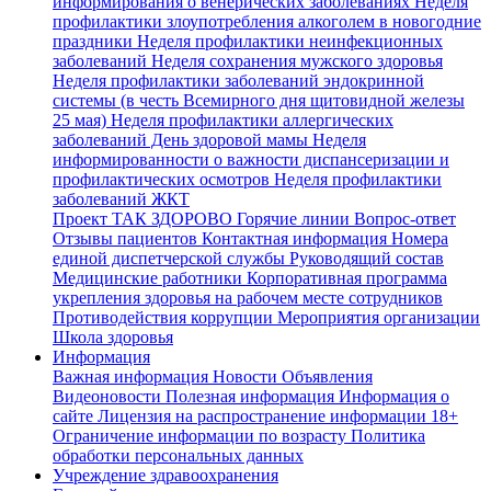
информирования о венерических заболеваниях
Неделя
профилактики злоупотребления алкоголем в новогодние
праздники
Неделя профилактики неинфекционных
заболеваний
Неделя сохранения мужского здоровья
Неделя профилактики заболеваний эндокринной
системы (в честь Всемирного дня щитовидной железы
25 мая)
Неделя профилактики аллергических
заболеваний
День здоровой мамы
Неделя
информированности о важности диспансеризации и
профилактических осмотров
Неделя профилактики
заболеваний ЖКТ
Проект ТАК ЗДОРОВО
Горячие линии
Вопрос-ответ
Отзывы пациентов
Контактная информация
Номера
единой диспетчерской службы
Руководящий состав
Медицинские работники
Корпоративная программа
укрепления здоровья на рабочем месте сотрудников
Противодействия коррупции
Мероприятия организации
Школа здоровья
Информация
Важная информация
Новости
Объявления
Видеоновости
Полезная информация
Информация о
сайте
Лицензия на распространение информации
18+
Ограничение информации по возрасту
Политика
обработки персональных данных
Учреждение здравоохранения