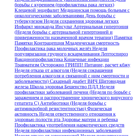
борьбы с курением (профилактика рака легких)
Клещевой энцефалит
Медицинская помощь больным с
онкологическими заболеваниями
День борьбы с
туберкулезом
Неделя сохранения здоровья легких
Инфаркт миокарда
Инсульт
Артериальная гипертония
(Неделя борьбы с артериальной гипертонией и
приверженности назначенной врачом терапии)
Памятки
Памятки
Контрацепция
Младенческая смертность
Профилактика рака молочных желёз
Неделя
популяризации грудного вскармливания
Лептоспироз
Вакцинопрофилактика
Кишечные инфекции
Травматизм
Осторожно ГРИПП!
Питание, расчет кбжу
Неделя отказа от алкоголя (Неделя сокращения
потребления алкоголя и связанной с ним смертности и
заболеваемости)
Сахарный диабет
ВИЧ
Щитовидная
железа
Школа здоровья
Бешенство
ПДД
Неделя
профилактики заболеваний печени (Неделя по борьбе с
заражением и распространение хронического вирусного
гепатита С)
Антибиотики (Неделя борьбы с
антимикробной резистентностью)
Физическая
активность
Неделя ответственного отношения к
здоровью полости рта
Здоровье матери и ребенка
Профилактика употребления наркотических средств
Неделя профилактики инфекционных заболеваний
Неделя отказа от зависимостей
Неделя популяризации