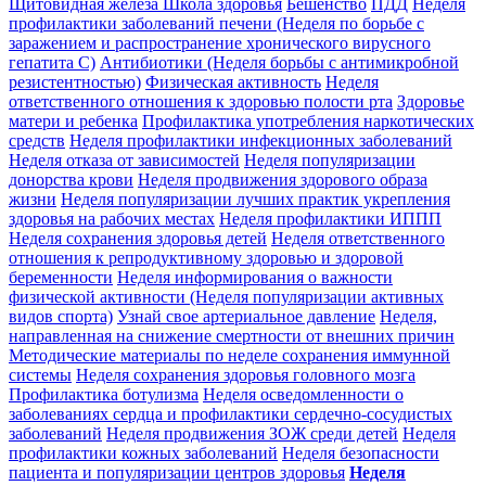
Щитовидная железа
Школа здоровья
Бешенство
ПДД
Неделя
профилактики заболеваний печени (Неделя по борьбе с
заражением и распространение хронического вирусного
гепатита С)
Антибиотики (Неделя борьбы с антимикробной
резистентностью)
Физическая активность
Неделя
ответственного отношения к здоровью полости рта
Здоровье
матери и ребенка
Профилактика употребления наркотических
средств
Неделя профилактики инфекционных заболеваний
Неделя отказа от зависимостей
Неделя популяризации
донорства крови
Неделя продвижения здорового образа
жизни
Неделя популяризации лучших практик укрепления
здоровья на рабочих местах
Неделя профилактики ИППП
Неделя сохранения здоровья детей
Неделя ответственного
отношения к репродуктивному здоровью и здоровой
беременности
Неделя информирования о важности
физической активности (Неделя популяризации активных
видов спорта)
Узнай свое артериальное давление
Неделя,
направленная на снижение смертности от внешних причин
Методические материалы по неделе сохранения иммунной
системы
Неделя сохранения здоровья головного мозга
Профилактика ботулизма
Неделя осведомленности о
заболеваниях сердца и профилактики сердечно-сосудистых
заболеваний
Неделя продвижения ЗОЖ среди детей
Неделя
профилактики кожных заболеваний
Неделя безопасности
пациента и популяризации центров здоровья
Неделя