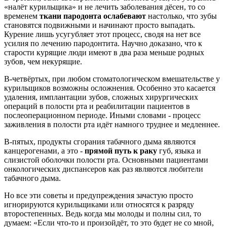
«налёт курильщика» и не лечить заболевания дёсен, то со
временем
ткани пародонта ослабевают
настолько, что зубы
становятся подвижными и начинают просто выпадать.
Курение лишь усугубляет этот процесс, сводя на нет все
усилия по лечению пародонтита. Научно доказано, что к
старости курящие люди имеют в два раза меньше родных
зубов, чем некурящие.
В-четвёртых, при любом стоматологическом вмешательстве у
курильщиков возможны осложнения. Особенно это касается
удаления, имплантации зубов, сложных хирургических
операций в полости рта и реабилитации пациентов в
послеоперационном периоде. Иными словами - процесс
заживления в полости рта идёт намного труднее и медленнее.
В-пятых, продукты сгорания табачного дыма являются
канцерогенами, а это -
прямой путь к раку
губ, языка и
слизистой оболочки полости рта. Основными пациентами
онкологических диспансеров как раз являются любители
табачного дыма.
Но все эти советы и предупреждения зачастую просто
игнорируются курильщиками или относятся к разряду
второстепенных. Ведь когда мы молоды и полны сил, то
думаем: «Если что-то и произойдёт, то это будет не со мной,