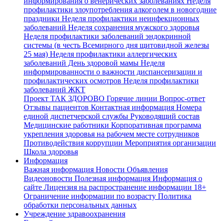
информирования о венерических заболеваниях
Неделя
профилактики злоупотребления алкоголем в новогодние
праздники
Неделя профилактики неинфекционных
заболеваний
Неделя сохранения мужского здоровья
Неделя профилактики заболеваний эндокринной
системы (в честь Всемирного дня щитовидной железы
25 мая)
Неделя профилактики аллергических
заболеваний
День здоровой мамы
Неделя
информированности о важности диспансеризации и
профилактических осмотров
Неделя профилактики
заболеваний ЖКТ
Проект ТАК ЗДОРОВО
Горячие линии
Вопрос-ответ
Отзывы пациентов
Контактная информация
Номера
единой диспетчерской службы
Руководящий состав
Медицинские работники
Корпоративная программа
укрепления здоровья на рабочем месте сотрудников
Противодействия коррупции
Мероприятия организации
Школа здоровья
Информация
Важная информация
Новости
Объявления
Видеоновости
Полезная информация
Информация о
сайте
Лицензия на распространение информации
18+
Ограничение информации по возрасту
Политика
обработки персональных данных
Учреждение здравоохранения