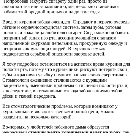
Попробовав закурить сигарету один раз, просто из
любопытства или за компанию, мы невольно становимся
рабами этой вредной привычки на долгие годы.
Вред от курения табака очевиден. Страдают в первую очередь
лёгкие и сердечно­сосудистая система, затем зубы, ротовая
полость и кожа лица любителя сигарет. Сюда можно добавить
неприятный запах изо рта, ассоциирующийся с запахом
наполненной окурками пепельницы, прокуренную одежду и
неприязнь окружающих людей. В курящих семьях
подвергается серьёзной опасности здоровье детей.
Я хочу подробнее остановиться на аспектах вреда курения для
полости рта, потому что курильщики рискуют потерять свои
зубы и красивую улыбку намного раньше своих сверстников.
Стоматологи ежедневно сталкиваются с курящими
пациентами, имеющими проблемы с гигиеной полости рта и,
как следствие, вытекающими отсюда заболеваниями зубов,
дёсен и тканей пародонта.
Все стоматологические проблемы, которые возникают у
курильщиков и являются звеньями одной цепи, можно
разделить на несколько категорий.
Во-первых, у любителей табачного дыма образуется
некрасивый
стойкий жёлто-коричневый налёт на зубах,
так