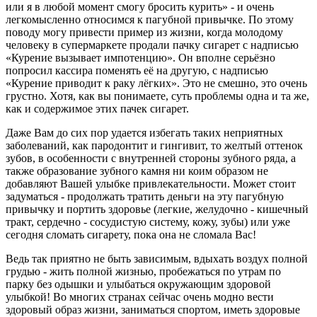
или я в любой момент смогу бросить курить» - и очень
легкомысленно относимся к пагубной привычке. По этому
поводу могу привести пример из жизни, когда молодому
человеку в супермаркете продали пачку сигарет с надписью
«Курение вызывает импотенцию». Он вполне серьёзно
попросил кассира поменять её на другую, с надписью
«Курение приводит к раку лёгких». Это не смешно, это очень
грустно. Хотя, как вы понимаете, суть проблемы одна и та же,
как и содержимое этих пачек сигарет.
Даже Вам до сих пор удается избегать таких неприятных
заболеваний, как пародонтит и гингивит, то желтый оттенок
зубов, в особенности с внутренней стороны зубного ряда, а
также образование зубного камня ни коим образом не
добавляют Вашей улыбке привлекательности. Может стоит
задуматься - продолжать тратить деньги на эту пагубную
привычку и портить здоровье (легкие, желудочно - кишечный
тракт, сердечно - сосудистую систему, кожу, зубы) или уже
сегодня сломать сигарету, пока она не сломала Вас!
Ведь так приятно не быть зависимым, вдыхать воздух полной
грудью - жить полной жизнью, пробежаться по утрам по
парку без одышки и улыбаться окружающим здоровой
улыбкой! Во многих странах сейчас очень модно вести
здоровый образ жизни, заниматься спортом, иметь здоровые