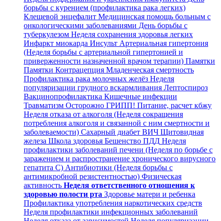
борьбы с курением (профилактика рака легких)
Клещевой энцефалит
Медицинская помощь больным с
онкологическими заболеваниями
День борьбы с
туберкулезом
Неделя сохранения здоровья легких
Инфаркт миокарда
Инсульт
Артериальная гипертония
(Неделя борьбы с артериальной гипертонией и
приверженности назначенной врачом терапии)
Памятки
Памятки
Контрацепция
Младенческая смертность
Профилактика рака молочных желёз
Неделя
популяризации грудного вскармливания
Лептоспироз
Вакцинопрофилактика
Кишечные инфекции
Травматизм
Осторожно ГРИПП!
Питание, расчет кбжу
Неделя отказа от алкоголя (Неделя сокращения
потребления алкоголя и связанной с ним смертности и
заболеваемости)
Сахарный диабет
ВИЧ
Щитовидная
железа
Школа здоровья
Бешенство
ПДД
Неделя
профилактики заболеваний печени (Неделя по борьбе с
заражением и распространение хронического вирусного
гепатита С)
Антибиотики (Неделя борьбы с
антимикробной резистентностью)
Физическая
активность
Неделя ответственного отношения к
здоровью полости рта
Здоровье матери и ребенка
Профилактика употребления наркотических средств
Неделя профилактики инфекционных заболеваний
Неделя отказа от зависимостей
Неделя популяризации