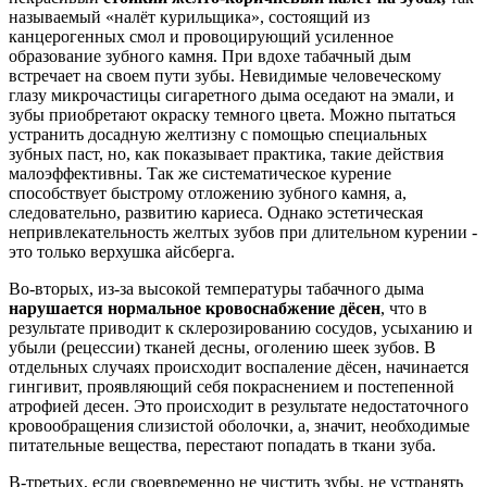
называемый «налёт курильщика», состоящий из
канцерогенных смол и провоцирующий усиленное
образование зубного камня. При вдохе табачный дым
встречает на своем пути зубы. Невидимые человеческому
глазу микрочастицы сигаретного дыма оседают на эмали, и
зубы приобретают окраску темного цвета. Можно пытаться
устранить досадную желтизну с помощью специальных
зубных паст, но, как показывает практика, такие действия
малоэффективны. Так же систематическое курение
способствует быстрому отложению зубного камня, а,
следовательно, развитию кариеса. Однако эстетическая
непривлекательность желтых зубов при длительном курении -
это только верхушка айсберга.
Во-вторых, из-за высокой температуры табачного дыма
нарушается нормальное кровоснабжение дёсен
, что в
результате приводит к склерозированию сосудов, усыханию и
убыли (рецессии) тканей десны, оголению шеек зубов. В
отдельных случаях происходит воспаление дёсен, начинается
гингивит, проявляющий себя покраснением и постепенной
атрофией десен. Это происходит в результате недостаточного
кровообращения слизистой оболочки, а, значит, необходимые
питательные вещества, перестают попадать в ткани зуба.
В-третьих, если своевременно не чистить зубы, не устранять