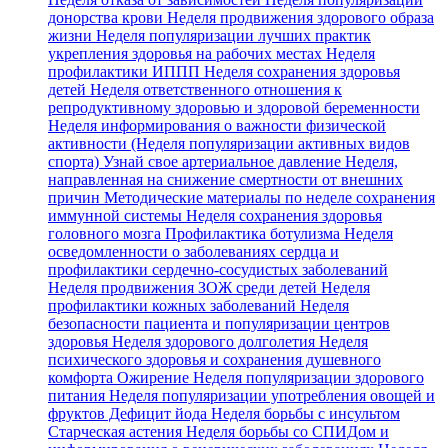
донорства крови
Неделя продвижения здорового образа
жизни
Неделя популяризации лучших практик
укрепления здоровья на рабочих местах
Неделя
профилактики ИППП
Неделя сохранения здоровья
детей
Неделя ответственного отношения к
репродуктивному здоровью и здоровой беременности
Неделя информирования о важности физической
активности (Неделя популяризации активных видов
спорта)
Узнай свое артериальное давление
Неделя,
направленная на снижение смертности от внешних
причин
Методические материалы по неделе сохранения
иммунной системы
Неделя сохранения здоровья
головного мозга
Профилактика ботулизма
Неделя
осведомленности о заболеваниях сердца и
профилактики сердечно-сосудистых заболеваний
Неделя продвижения ЗОЖ среди детей
Неделя
профилактики кожных заболеваний
Неделя
безопасности пациента и популяризации центров
здоровья
Неделя здорового долголетия
Неделя
психического здоровья и сохранения душевного
комфорта
Ожирение
Неделя популяризации здорового
питания
Неделя популяризации употребления овощей и
фруктов
Дефицит йода
Неделя борьбы с инсультом
Старческая астения
Неделя борьбы со СПИДом и