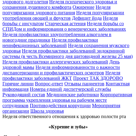
здорового долголетия
Неделя психического здоровья и
сохранения душевного комфорта
Ожирение
Неделя
популяризации здорового питания
Неделя популяризации
употребления овощей и фруктов
Дефицит йода
Неделя
борьбы с инсультом
Старческая астения
Неделя борьбы со
СПИДом и информирования о венерических заболеваниях
Неделя профилактики злоупотребления алкоголем в
новогодние праздники
Неделя профилактики
неинфекционных заболеваний
Неделя сохранения мужского
здоровья
Неделя профилактики заболеваний эндокринной
системы (в честь Всемирного дня щитовидной железы 25 мая)
Неделя профилактики аллергических заболеваний
День
здоровой мамы
Неделя информированности о важности
диспансеризации и профилактических осмотров
Неделя
профилактики заболеваний ЖКТ
Проект ТАК ЗДОРОВО
Горячие линии
Вопрос-ответ
Отзывы пациентов
Контактная
информация
Номера единой диспетчерской службы
Руководящий состав
Медицинские работники
Корпоративная
программа укрепления здоровья на рабочем месте
сотрудников
Противодействия коррупции
Мероприятия
организации
Школа здоровья
Неделя ответственного отношения к здоровью полости рта
«Курение и зубы»