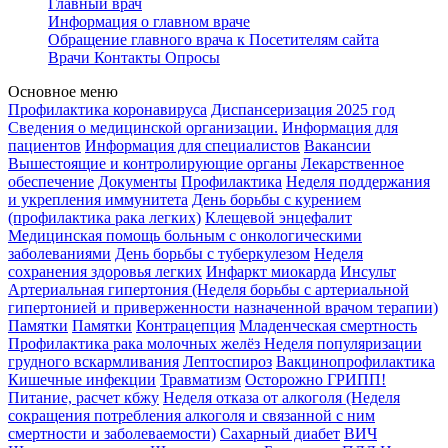
Главный врач
Информация о главном враче
Обращение главного врача к Посетителям сайта
Врачи
Контакты
Опросы
Основное меню
Профилактика коронавируса
Диспансеризация 2025 год
Сведения о медицинской организации.
Информация для
пациентов
Информация для специалистов
Вакансии
Вышестоящие и контролирующие органы
Лекарственное
обеспечение
Документы
Профилактика
Неделя поддержания
и укрепления иммунитета
День борьбы с курением
(профилактика рака легких)
Клещевой энцефалит
Медицинская помощь больным с онкологическими
заболеваниями
День борьбы с туберкулезом
Неделя
сохранения здоровья легких
Инфаркт миокарда
Инсульт
Артериальная гипертония (Неделя борьбы с артериальной
гипертонией и приверженности назначенной врачом терапии)
Памятки
Памятки
Контрацепция
Младенческая смертность
Профилактика рака молочных желёз
Неделя популяризации
грудного вскармливания
Лептоспироз
Вакцинопрофилактика
Кишечные инфекции
Травматизм
Осторожно ГРИПП!
Питание, расчет кбжу
Неделя отказа от алкоголя (Неделя
сокращения потребления алкоголя и связанной с ним
смертности и заболеваемости)
Сахарный диабет
ВИЧ