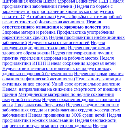
Щитовидная железа
Школа здоровья
Бешенство
ПДД
Неделя
профилактики заболеваний печени (Неделя по борьбе с
заражением и распространение хронического вирусного
гепатита С)
Антибиотики (Неделя борьбы с антимикробной
резистентностью)
Физическая активность
Неделя
ответственного отношения к здоровью полости рта
Здоровье матери и ребенка
Профилактика употребления
наркотических средств
Неделя профилактики инфекционных
заболеваний
Неделя отказа от зависимостей
Неделя
популяризации донорства крови
Неделя продвижения
здорового образа жизни
Неделя популяризации лучших
практик укрепления здоровья на рабочих местах
Неделя
профилактики ИППП
Неделя сохранения здоровья детей
Неделя ответственного отношения к репродуктивному
здоровью и здоровой беременности
Неделя информирования
о важности физической активности (Неделя популяризации
активных видов спорта)
Узнай свое артериальное давление
Неделя, направленная на снижение смертности от внешних
причин
Методические материалы по неделе сохранения
иммунной системы
Неделя сохранения здоровья головного
мозга
Профилактика ботулизма
Неделя осведомленности о
заболеваниях сердца и профилактики сердечно-сосудистых
заболеваний
Неделя продвижения ЗОЖ среди детей
Неделя
профилактики кожных заболеваний
Неделя безопасности
пациента и популяризации центров здоровья
Неделя