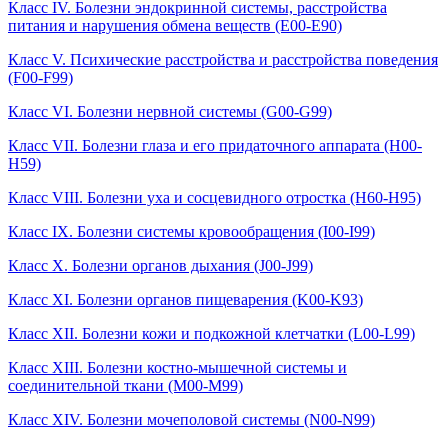
Класс IV. Болезни эндокринной системы, расстройства
питания и нарушения обмена веществ (E00-E90)
Класс V. Психические расстройства и расстройства поведения
(F00-F99)
Класс VI. Болезни нервной системы (G00-G99)
Класс VII. Болезни глаза и его придаточного аппарата (H00-
H59)
Класс VIII. Болезни уха и сосцевидного отростка (H60-H95)
Класс IX. Болезни системы кровообращения (I00-I99)
Класс X. Болезни органов дыхания (J00-J99)
Класс XI. Болезни органов пищеварения (K00-K93)
Класс XII. Болезни кожи и подкожной клетчатки (L00-L99)
Класс XIII. Болезни костно-мышечной системы и
соединительной ткани (M00-M99)
Класс XIV. Болезни мочеполовой системы (N00-N99)