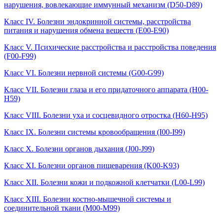
нарушения, вовлекающие иммунный механизм (D50-D89)
Класс IV. Болезни эндокринной системы, расстройства
питания и нарушения обмена веществ (E00-E90)
Класс V. Психические расстройства и расстройства поведения
(F00-F99)
Класс VI. Болезни нервной системы (G00-G99)
Класс VII. Болезни глаза и его придаточного аппарата (H00-
H59)
Класс VIII. Болезни уха и сосцевидного отростка (H60-H95)
Класс IX. Болезни системы кровообращения (I00-I99)
Класс X. Болезни органов дыхания (J00-J99)
Класс XI. Болезни органов пищеварения (K00-K93)
Класс XII. Болезни кожи и подкожной клетчатки (L00-L99)
Класс XIII. Болезни костно-мышечной системы и
соединительной ткани (M00-M99)