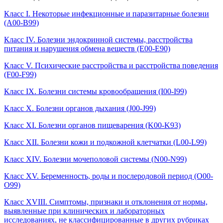
Класс I. Некоторые инфекционные и паразитарные болезни
(A00-B99)
Класс IV. Болезни эндокринной системы, расстройства
питания и нарушения обмена веществ (E00-E90)
Класс V. Психические расстройства и расстройства поведения
(F00-F99)
Класс IX. Болезни системы кровообращения (I00-I99)
Класс X. Болезни органов дыхания (J00-J99)
Класс XI. Болезни органов пищеварения (K00-K93)
Класс XII. Болезни кожи и подкожной клетчатки (L00-L99)
Класс XIV. Болезни мочеполовой системы (N00-N99)
Класс XV. Беременность, роды и послеродовой период (O00-
O99)
Класс XVIII. Симптомы, признаки и отклонения от нормы,
выявленные при клинических и лабораторных
исследованиях, не классифицированные в других рубриках