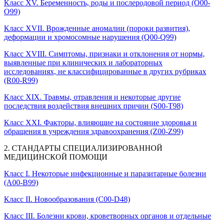
Класс XV. Беременность, роды и послеродовой период (O00-
O99)
Класс XVII. Врожденные аномалии (пороки развития),
деформации и хромосомные нарушения (Q00-Q99)
Класс XVIII. Симптомы, признаки и отклонения от нормы,
выявленные при клинических и лабораторных
исследованиях, не классифицированные в других рубриках
(R00-R99)
Класс XIX. Травмы, отравления и некоторые другие
последствия воздействия внешних причин (S00-T98)
Класс XXI. Факторы, влияющие на состояние здоровья и
обращения в учреждения здравоохранения (Z00-Z99)
2. СТАНДАРТЫ СПЕЦИАЛИЗИРОВАННОЙ
МЕДИЦИНСКОЙ ПОМОЩИ
Класс I. Некоторые инфекционные и паразитарные болезни
(A00-B99)
Класс II. Новообразования (C00-D48)
Класс III. Болезни крови, кроветворных органов и отдельные