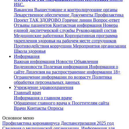
ИБС.
Вакансии
Вышестоящие и контролирующие органы
Лекарственное обеспечение
Документы
Профилактика
Проект ТАК ЗДОРОВО
Горячие линии
Вопрос-ответ
Отзывы пациентов
Контактная информация
Номера
единой диспетчерской службы
Руководящий состав
Медицинские работники
Корпоративная программа
укрепления здоровья на рабочем месте сотрудников
Противодействия коррупции
Мероприятия организации
Школа здоровья
Информация
Важная информация
Новости
Объявления
Видеоновости
Полезная информация
Информация о
сайте
Лицензия на распространение информации
18+
Ограничение информации по возрасту
Политика
обработки персональных данных
Учреждение здравоохранения
Главный врач
Информация о главном враче
Обращение главного врача к Посетителям сайта
Врачи
Контакты
Опросы
Основное меню
Профилактика коронавируса
Диспансеризация 2025 год
Сведения о медицинской организации.
Информация для