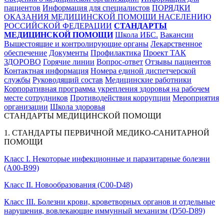
пациентов
Информация для специалистов
ПОРЯДКИ
ОКАЗАНИЯ МЕДИЦИНСКОЙ ПОМОЩИ НАСЕЛЕНИЮ
РОССИЙСКОЙ ФЕДЕРАЦИИ
СТАНДАРТЫ
МЕДИЦИНСКОЙ ПОМОЩИ
Школа ИБС.
Вакансии
Вышестоящие и контролирующие органы
Лекарственное
обеспечение
Документы
Профилактика
Проект ТАК
ЗДОРОВО
Горячие линии
Вопрос-ответ
Отзывы пациентов
Контактная информация
Номера единой диспетчерской
службы
Руководящий состав
Медицинские работники
Корпоративная программа укрепления здоровья на рабочем
месте сотрудников
Противодействия коррупции
Мероприятия
организации
Школа здоровья
СТАНДАРТЫ МЕДИЦИНСКОЙ ПОМОЩИ
1. СТАНДАРТЫ ПЕРВИЧНОЙ МЕДИКО-САНИТАРНОЙ
ПОМОЩИ
Класс I. Некоторые инфекционные и паразитарные болезни
(A00-B99)
Класс II. Новообразования (C00-D48)
Класс III. Болезни крови, кроветворных органов и отдельные
нарушения, вовлекающие иммунный механизм (D50-D89)