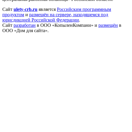
Сайт
ulety-crb.ru
является
Российским программным
продуктом
и
размещён на сервере, находящемся под
юрисдикцией Российской Федерации
.
Сайт
разработан
в ООО «КопыленКомпани» и
размещён
в
ООО «Дом для сайта».