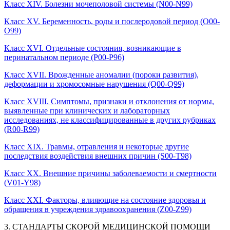
Класс XIV. Болезни мочеполовой системы (N00-N99)
Класс XV. Беременность, роды и послеродовой период (O00-
O99)
Класс XVI. Отдельные состояния, возникающие в
перинатальном периоде (P00-P96)
Класс XVII. Врожденные аномалии (пороки развития),
деформации и хромосомные нарушения (Q00-Q99)
Класс XVIII. Симптомы, признаки и отклонения от нормы,
выявленные при клинических и лабораторных
исследованиях, не классифицированные в других рубриках
(R00-R99)
Класс XIX. Травмы, отравления и некоторые другие
последствия воздействия внешних причин (S00-T98)
Класс XX. Внешние причины заболеваемости и смертности
(V01-Y98)
Класс XXI. Факторы, влияющие на состояние здоровья и
обращения в учреждения здравоохранения (Z00-Z99)
3. СТАНДАРТЫ СКОРОЙ МЕДИЦИНСКОЙ ПОМОЩИ