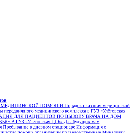
тов
АМ МЕДИЦИНСКОЙ ПОМОЩИ
Порядок оказания медицинской
ы передвижного медицинского комплекса в ГУЗ «Улётовская
ЦИЯ ДЛЯ ПАЦИЕНТОВ ПО ВЫЗОВУ ВРАЧА НА ДОМ
 В ГУЗ «Улетовская ЦРБ»
Для будущих мам
я
Пребывание в дневном стационаре
Информация о
ическая помощь организации подведомственные Минздраву