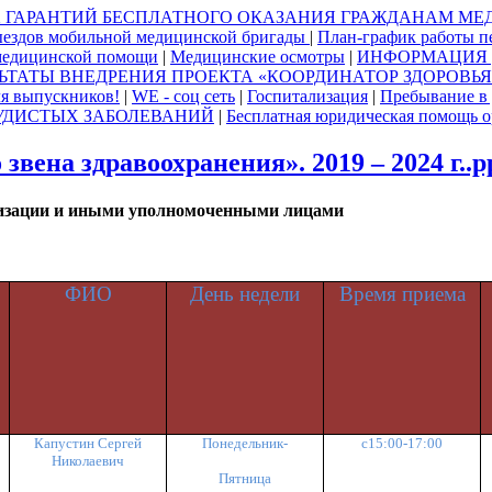
Х ГАРАНТИЙ БЕСПЛАТНОГО ОКАЗАНИЯ ГРАЖДАНАМ М
ыездов мобильной медицинской бригады
|
План-график работы п
едицинской помощи
|
Медицинские осмотры
|
ИНФОРМАЦИЯ 
ЬТАТЫ ВНЕДРЕНИЯ ПРОЕКТА «КООРДИНАТОР ЗДОРОВЬЯ» В
я выпускников!
|
WE - соц сеть
|
Госпитализация
|
Пребывание в 
УДИСТЫХ ЗАБОЛЕВАНИЙ
|
Бесплатная юридическая помощь о
вена здравоохранения». 2019 – 2024 г..
низации и иными уполномоченными лицами
ФИО
День недели
Время приема
Капустин Сергей
Понедельник-
с15:00-17:00
Николаевич
Пятница