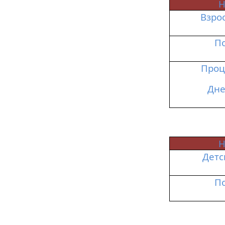
Н
Взро
П
Проц
Дне
Н
Детс
П