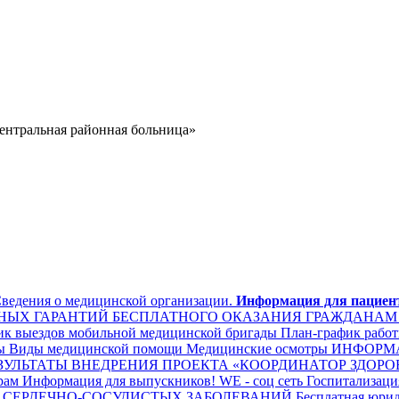
ведения о медицинской организации.
Информация для пациен
ННЫХ ГАРАНТИЙ БЕСПЛАТНОГО ОКАЗАНИЯ ГРАЖДАН
к выездов мобильной медицинской бригады
План-график работ
ы
Виды медицинской помощи
Медицинские осмотры
ИНФОРМА
ЗУЛЬТАТЫ ВНЕДРЕНИЯ ПРОЕКТА «КООРДИНАТОР ЗДОРОВЬЯ»
рам
Информация для выпускников!
WE - соц сеть
Госпитализаци
СЕРДЕЧНО-СОСУДИСТЫХ ЗАБОЛЕВАНИЙ
Бесплатная юрид