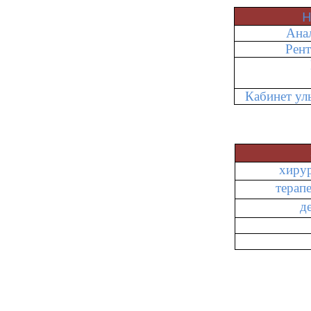
Н
Ана
Рент
Кабинет ул
хирур
терап
д