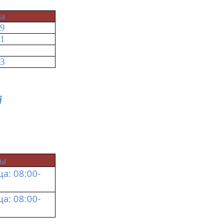
на
39
41
03
й
ты
: 08:00-
: 08:00-