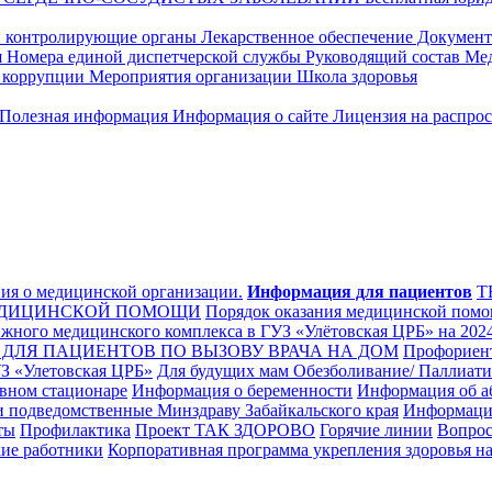
 контролирующие органы
Лекарственное обеспечение
Докумен
я
Номера единой диспетчерской службы
Руководящий состав
Мед
 коррупции
Мероприятия организации
Школа здоровья
Полезная информация
Информация о сайте
Лицензия на распро
ия о медицинской организации.
Информация для пациентов
Т
МЕДИЦИНСКОЙ ПОМОЩИ
Порядок оказания медицинской помо
жного медицинского комплекса в ГУЗ «Улётовская ЦРБ» на 2024
ДЛЯ ПАЦИЕНТОВ ПО ВЫЗОВУ ВРАЧА НА ДОМ
Профориент
«Улетовская ЦРБ»
Для будущих мам
Обезболивание/ Паллиат
вном стационаре
Информация о беременности
Информация об а
 подведомственные Минздраву Забайкальского края
Информация
ты
Профилактика
Проект ТАК ЗДОРОВО
Горячие линии
Вопрос
ие работники
Корпоративная программа укрепления здоровья на