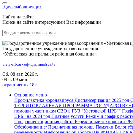
Для слабовидящих
Найти на сайте
Поиск на сайте интересующей Вас информации
Государственное учреждение здравоохранения
«Улётовская центральная районная больница»
ulety-crb.ru - официальный сайт
Сб. 08 авг. 2026 г.
09 ч. 09 мин.
ограничения 18+
Основное меню
Профилактика коронавируса
Диспансеризация 2025 год
С
ТЕРРИТОРИАЛЬНАЯ ПРОГРАММА ГОСУДАРСТВЕ
помощи участникам СВО в ГУЗ "Улётовской ЦРБ""
Графи
ЦРБ» на 2024 год
Платные услуги
Режим и график работ
Профориентационная работа
Бережливые технологии
РЕ
Обезболивание/ Паллиативная помощь
Памятки
Волонтё
беременности
Информация об аборте
ПРОФИЛАКТИКА 