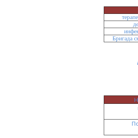
терап
д
инфе
Бригада 
Н
П