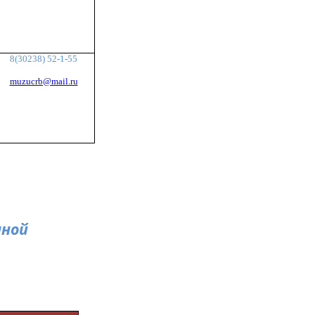
8(30238) 52-1-55
muzucrb@mail.ru
нной