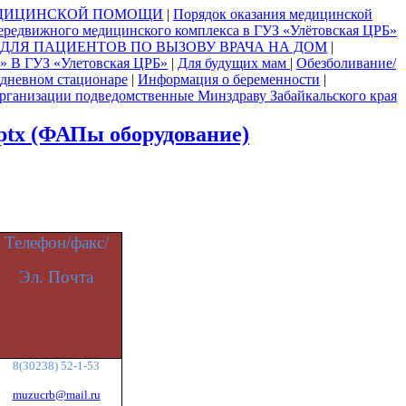
ЕДИЦИНСКОЙ ПОМОЩИ
|
Порядок оказания медицинской
ередвижного медицинского комплекса в ГУЗ «Улётовская ЦРБ»
ДЛЯ ПАЦИЕНТОВ ПО ВЫЗОВУ ВРАЧА НА ДОМ
|
 ГУЗ «Улетовская ЦРБ»
|
Для будущих мам
|
Обезболивание/
дневном стационаре
|
Информация о беременности
|
рганизации подведомственные Минздраву Забайкальского края
pptx (ФАПы оборудование)
Телефон/факс/
Эл. Почта
8(30238) 52-1-53
muzucrb@mail.ru