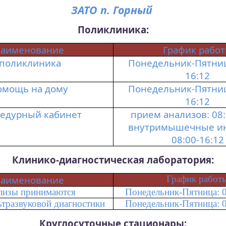
ЗАТО п. Горный
Поликлиника:
аименование
График рабо
поликлиника
Понедельник-Пятница
16:12
омощь на дому
Понедельник-Пятница
16:12
едурный кабинет
прием анализов: 08:
внутримышечные и
08:00-16:12
Клинико-диагностическая лаборатория:
аименование
График работ
лизы принимаются
Понедельник-Пятница: 0
ьтразвуковой диагностики
Понедельник-Пятница: 0
Круглосуточные стационары: