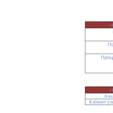
Н
П
Проц
Н
Ана
Кабинет ул