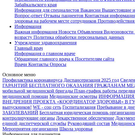
Забайкальского края
Информация для специалистов
Вакансии
Вышестоящие и
Вопрос-ответ
Отзывы пациентов
Контактная информаци
здоровья на рабочем месте сотрудников
Противодействия
Информация
Важная информация
Новости
Объявления
Видеоновости
возрасту
Политика обработки персональных данных
Учреждение здравоохранения
Главный врач
Информация о главном враче
Обращение главного врача к Посетителям сайта
Врачи
Контакты
Опросы
Основное меню
Профилактика коронавируса
Диспансеризация 2025 год
Сведен
ГАРАНТИЙ БЕСПЛАТНОГО ОКАЗАНИЯ ГРАЖДАНАМ 
мобильной медицинской бригады
План-график работы передви
медицинской помощи
Медицинские осмотры
ИНФОРМАЦИЯ 
ВНЕДРЕНИЯ ПРОЕКТА «КООРДИНАТОР ЗДОРОВЬЯ» В ГУЗ 
выпускников!
WE - соц сеть
Госпитализация
Пребывание в дне
ЗАБОЛЕВАНИЙ
Бесплатная юридическая помощь организации
контролирующие органы
Лекарственное обеспечение
Докумен
единой диспетчерской службы
Руководящий состав
Медицинск
Мероприятия организации
Школа здоровья
Информация для пациентов