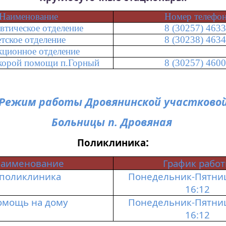
Наименование
Номер телефо
евтическое отделение
8 (30257) 463
етское отделение
8 (30238) 463
кционное отделение
скорой помощи
п
.Г
орный
8 (30257) 460
Режим работы
Дровянинской
участково
Больницы п.
Дровяная
:
Поликлиника
аименование
График рабо
поликлиника
Понедельник-Пятница
16:12
омощь на дому
Понедельник-Пятница
16:12