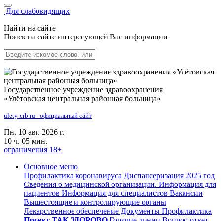
Для слабовидящих
Найти на сайте
Поиск на сайте интересующей Вас информации
Государственное учреждение здравоохранения
«Улётовская центральная районная больница»
ulety-crb.ru - официальный сайт
Пн. 10 авг. 2026 г.
10 ч. 05 мин.
ограничения 18+
Основное меню
Профилактика коронавируса
Диспансеризация 2025 год
Сведения о медицинской организации.
Информация для
пациентов
Информация для специалистов
Вакансии
Вышестоящие и контролирующие органы
Лекарственное обеспечение
Документы
Профилактика
Проект ТАК ЗДОРОВО
Горячие линии
Вопрос-ответ