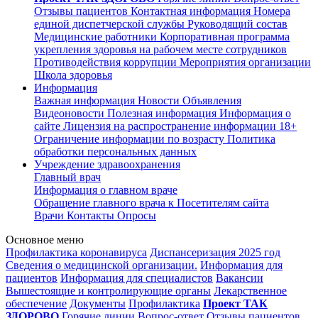
Отзывы пациентов
Контактная информация
Номера
единой диспетчерской службы
Руководящий состав
Медицинские работники
Корпоративная программа
укрепления здоровья на рабочем месте сотрудников
Противодействия коррупции
Мероприятия организации
Школа здоровья
Информация
Важная информация
Новости
Объявления
Видеоновости
Полезная информация
Информация о
сайте
Лицензия на распространение информации
18+
Ограничение информации по возрасту
Политика
обработки персональных данных
Учреждение здравоохранения
Главный врач
Информация о главном враче
Обращение главного врача к Посетителям сайта
Врачи
Контакты
Опросы
Основное меню
Профилактика коронавируса
Диспансеризация 2025 год
Сведения о медицинской организации.
Информация для
пациентов
Информация для специалистов
Вакансии
Вышестоящие и контролирующие органы
Лекарственное
обеспечение
Документы
Профилактика
Проект ТАК
ЗДОРОВО
Горячие линии
Вопрос-ответ
Отзывы пациентов