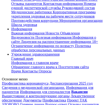
Отзывы пациентов
Контактная информация
Номера
единой диспетчерской службы
Руководящий состав
Медицинские работники
Корпоративная программа
укрепления здоровья на рабочем месте сотрудников
Противодействия коррупции
Мероприятия организации
Школа здоровья
Информация
Важная информация
Новости
Объявления
Видеоновости
Полезная информация
Информация о
сайте
Лицензия на распространение информации
18+
Ограничение информации по возрасту
Политика
обработки персональных данных
Учреждение здравоохранения
Главный врач
Информация о главном враче
Обращение главного врача к Посетителям сайта
Врачи
Контакты
Опросы
Основное меню
Профилактика коронавируса
Диспансеризация 2025 год
Сведения о медицинской организации.
Информация для
пациентов
Информация для специалистов
Вакансии
Вышестоящие и контролирующие органы
Лекарственное
обеспечение
Документы
Профилактика
Проект ТАК
ЗДОРОВО
Горячие линии
Вопрос-ответ
Отзывы пациентов