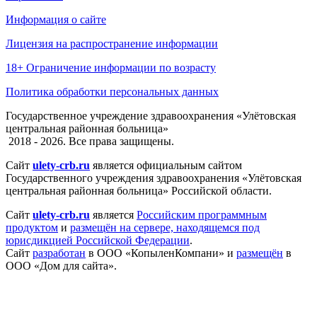
Информация о сайте
Лицензия на распространение информации
18+ Ограничение информации по возрасту
Политика обработки персональных данных
Государственное учреждение здравоохранения «Улётовская
центральная районная больница»
2018 - 2026. Все права защищены.
Сайт
ulety-crb.ru
является официальным сайтом
Государственного учреждения здравоохранения «Улётовская
центральная районная больница» Российской области.
Сайт
ulety-crb.ru
является
Российским программным
продуктом
и
размещён на сервере, находящемся под
юрисдикцией Российской Федерации
.
Сайт
разработан
в ООО «КопыленКомпани» и
размещён
в
ООО «Дом для сайта».